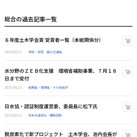
総合の過去記事一覧
６年度土木学会賞 受賞者一覧（本紙関係分）
マ
2025/06/23
学術・研究
国土交通省
水分野のＺＥＢ化支援 環境省補助事業、７月１８
マ
日まで受付
2025/06/23
総務省・環境省・その他省庁
日水協・認証制度運営委、委員長に松下氏
マ
2025/06/23
日本水道協会・関係団体
脱炭素化で新プロジェクト 土木学会、池内会長が
マ