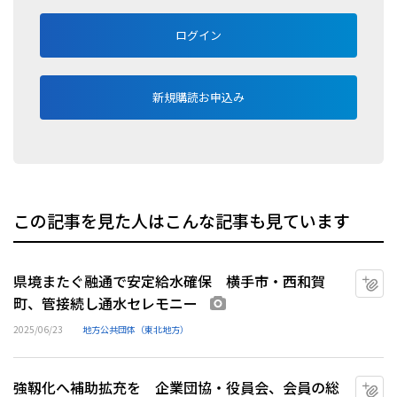
ログイン
新規購読お申込み
この記事を見た人はこんな記事も見ています
県境またぐ融通で安定給水確保 横手市・西和賀
マ
町、管接続し通水セレモニー
画像あり
2025/06/23
地方公共団体（東北地方）
強靱化へ補助拡充を 企業団協・役員会、会員の総
マ