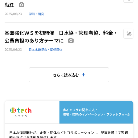
就任
画像あり
2025/06/23
学術・研究
基盤強化ＷＳを初開催 日水協・管理者協、料金・
マ
公費負担のあり方テーマに
画像あり
2025/06/23
日本水道協会・関係団体
さらに読み込む
水
日本水道新聞社が、企業・団体などとコラボレーションし、記事を通じて客観
的な視点から活動を発信します。