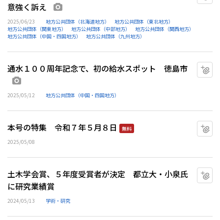
意強く訴え
画像あり
2025/06/23
地方公共団体（北海道地方）
地方公共団体（東北地方）
地方公共団体（関東地方）
地方公共団体（中部地方）
地方公共団体（関西地方）
地方公共団体（中国・四国地方）
地方公共団体（九州地方）
通水１００周年記念で、初の給水スポット 徳島市
マ
画像あり
2025/05/12
地方公共団体（中国・四国地方）
本号の特集 令和７年５月８日
マ
無料
2025/05/08
土木学会賞、５年度受賞者が決定 都立大・小泉氏
マ
に研究業績賞
2024/05/13
学術・研究