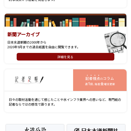
新聞アーカイブ
日本水道新聞の2000年から
2020年9月までの過去紙面を自由に閲覧できます。
詳細を見る
記
日々の取材活動を通じて感じたことや水インフラ業界への思いなど、専門紙の
記者ならではの感性で語ります。