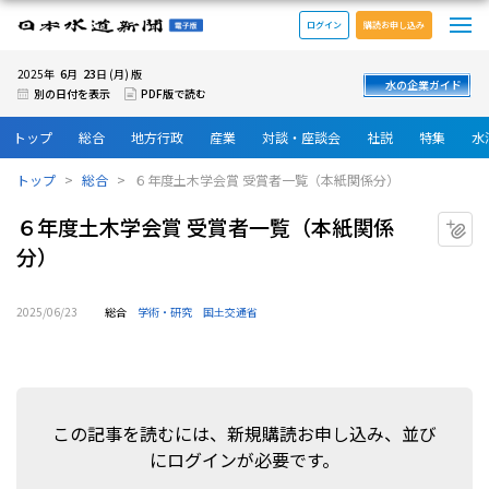
メ
日本水道新聞 電子版
ログイン
購読お申し込み
6
23
2025年
月
日 (月) 版
水の企業ガイド
別の日付を表示
PDF版で読む
トップ
総合
地方行政
産業
対談・座談会
社説
特集
水
トップ
総合
６年度土木学会賞 受賞者一覧（本紙関係分）
６年度土木学会賞 受賞者一覧（本紙関係
マ
分）
2025/06/23
総合
学術・研究
国土交通省
この記事を読むには、新規購読お申し込み、並び
にログインが必要です。