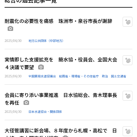
耐震化の必要性を痛感 珠洲市・泉谷市長が謝辞
マ
画像あり
2025/06/30
地方公共団体（中部地方）
実情即した支援拡充を 簡水協・役員会、全国大会
マ
４決議で要望
画像あり
2025/06/30
全国簡易水道協議会
総務省・環境省・その他省庁
政治
国土交通省
会員に寄り添い事業推進 日水協総会、青木理事長
マ
を再任
画像あり
2025/06/30
日本水道協会・関係団体
大径管講習に新会場、８年度から札幌・高松で 日
マ