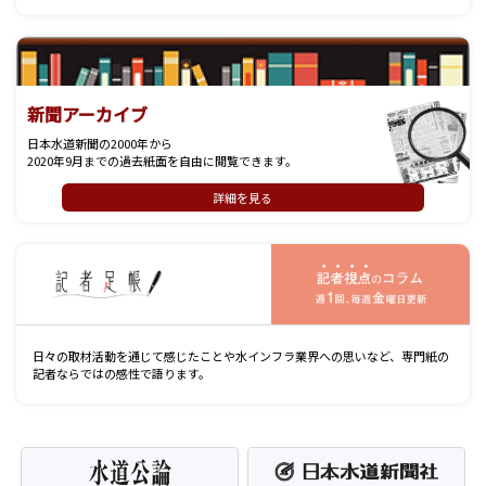
新聞アーカイブ
日本水道新聞の2000年から
2020年9月までの過去紙面を自由に閲覧できます。
詳細を見る
記
日々の取材活動を通じて感じたことや水インフラ業界への思いなど、専門紙の
記者ならではの感性で語ります。