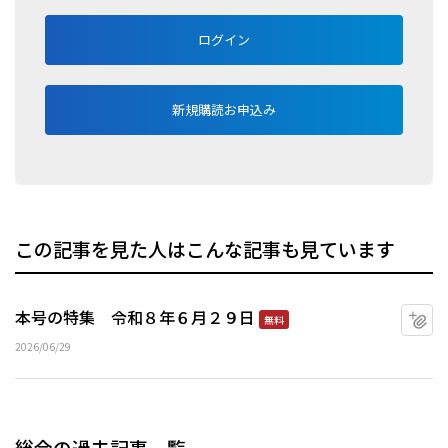
ログイン
新規購読お申込み
この記事を見た人はこんな記事も見ています
本号の特集 令和８年６月２９日
マ
無料
2026/06/29
総合の過去記事一覧