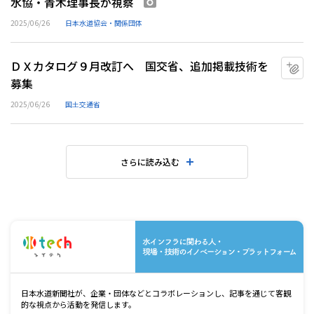
水協・青木理事長が視察
画像あり
2025/06/26
日本水道協会・関係団体
ＤＸカタログ９月改訂へ 国交省、追加掲載技術を
マ
募集
2025/06/26
国土交通省
さらに読み込む
水
日本水道新聞社が、企業・団体などとコラボレーションし、記事を通じて客観
的な視点から活動を発信します。