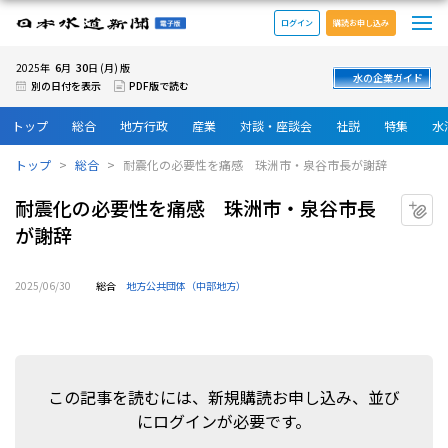
メ
日本水道新聞 電子版
ログイン
購読お申し込み
6
30
2025年
月
日 (月) 版
水の企業ガイド
別の日付を表示
PDF版で読む
トップ
総合
地方行政
産業
対談・座談会
社説
特集
水
トップ
総合
耐震化の必要性を痛感 珠洲市・泉谷市長が謝辞
耐震化の必要性を痛感 珠洲市・泉谷市長
マ
が謝辞
2025/06/30
総合
地方公共団体（中部地方）
この記事を読むには、新規購読お申し込み、並び
にログインが必要です。