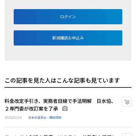
ログイン
新規購読お申込み
この記事を見た人はこんな記事も見ています
料金改定手引き、実務者目線で手法明解 日水協、
マ
２専門委が改訂案を了承
画像あり
2026/02/16
日本水道協会・関係団体
マ