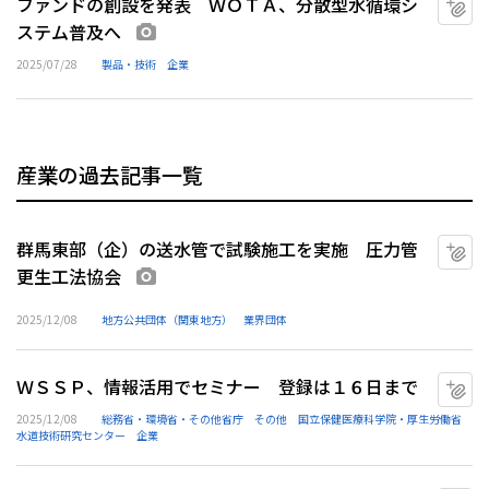
ファンドの創設を発表 ＷＯＴＡ、分散型水循環シ
ステム普及へ
画像あり
2025/07/28
製品・技術
企業
産業の過去記事一覧
群馬東部（企）の送水管で試験施工を実施 圧力管
マ
更生工法協会
画像あり
2025/12/08
地方公共団体（関東地方）
業界団体
ＷＳＳＰ、情報活用でセミナー 登録は１６日まで
マ
2025/12/08
総務省・環境省・その他省庁
その他
国立保健医療科学院・厚生労働省
水道技術研究センター
企業