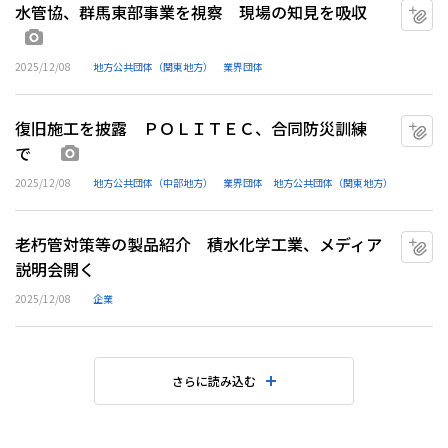
水管協、群馬東部事業を視察 現場の知見を吸収
マ
画像あり
2025/12/08
地方公共団体（関東地方）
業界団体
復旧施工を披露 ＰＯＬＩＴＥＣ、合同防災訓練
マ
で
画像あり
2025/12/08
地方公共団体（中部地方）
業界団体
地方公共団体（関東地方）
老朽管対策等の製品紹介 積水化学工業、メディア
マ
説明会開く
2025/12/08
企業
さらに読み込む