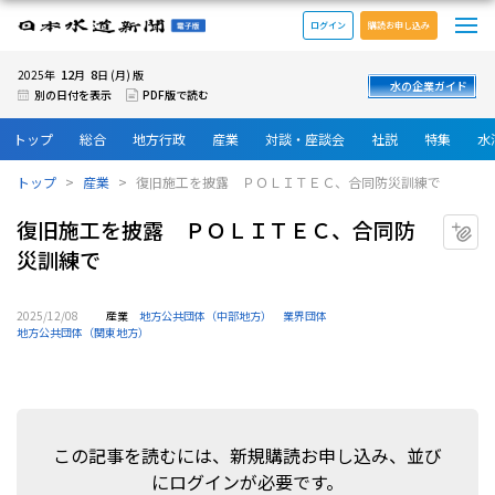
メ
日本水道新聞 電子版
ログイン
購読お申し込み
12
8
2025年
月
日 (月) 版
水の企業ガイド
別の日付を表示
PDF版で読む
トップ
総合
地方行政
産業
対談・座談会
社説
特集
水
トップ
産業
復旧施工を披露 ＰＯＬＩＴＥＣ、合同防災訓練で
復旧施工を披露 ＰＯＬＩＴＥＣ、合同防
マ
災訓練で
2025/12/08
産業
地方公共団体（中部地方）
業界団体
地方公共団体（関東地方）
この記事を読むには、新規購読お申し込み、並び
にログインが必要です。