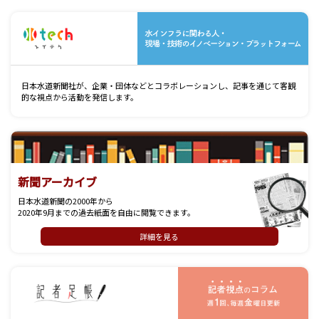
水
日本水道新聞社が、企業・団体などとコラボレーションし、記事を通じて客観
的な視点から活動を発信します。
新聞アーカイブ
日本水道新聞の2000年から
2020年9月までの過去紙面を自由に閲覧できます。
詳細を見る
記