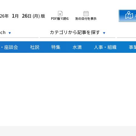
道新聞 電子版
1
26
026年
月
日 (月) 版
PDF版で読む
別の日付を表示
ch
カテゴリから記事を探す
・座談会
社説
特集
水滴
人事・組織
事