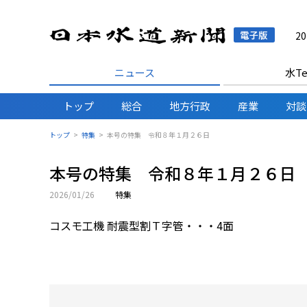
日本水
2
ニュース
水Te
トップ
総合
地方行政
産業
対談
トップ
特集
本号の特集 令和８年１月２６日
本号の特集 令和８年１月２６日
2026/01/26
特集
コスモ工機 耐震型割Ｔ字管・・・4面