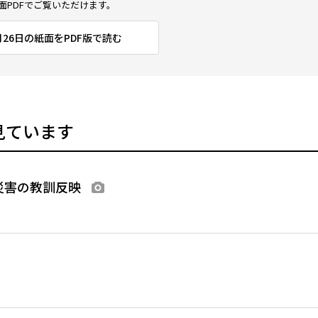
面PDFでご覧いただけます。
1月26日の紙面をPDF版で読む
見ています
災害の教訓反映
画像あり