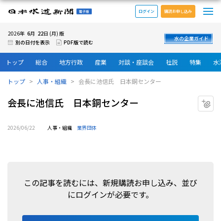
メ
日本水道新聞 電子版
ログイン
購読お申し込み
6
22
2026年
月
日 (月) 版
水の企業ガイド
別の日付を表示
PDF版で読む
トップ
総合
地方行政
産業
対談・座談会
社説
特集
水
トップ
人事・組織
会長に池信氏 日本銅センター
会長に池信氏 日本銅センター
マ
2026/06/22
人事・組織
業界団体
この記事を読むには、新規購読お申し込み、並び
にログインが必要です。