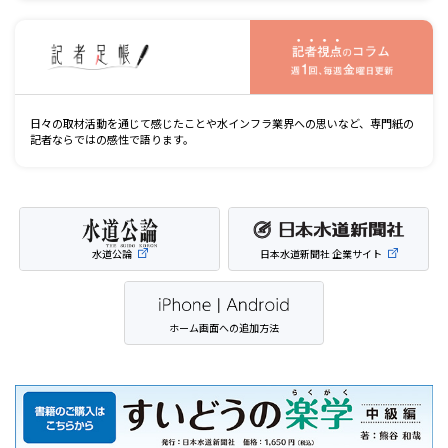
記
日々の取材活動を通じて感じたことや水インフラ業界への思いなど、専門紙の
記者ならではの感性で語ります。
水道公論
日本水道新聞社 企業サイト
ホーム画面への追加方法