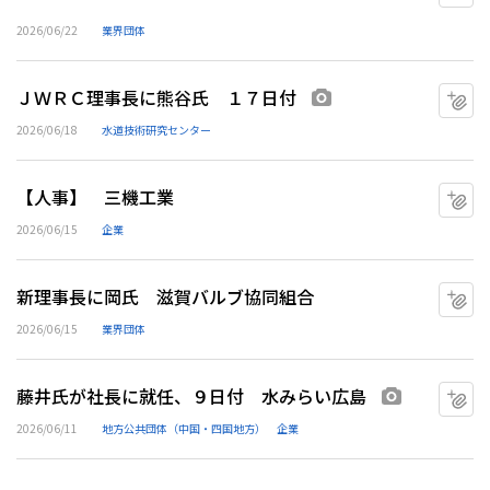
2026/06/22
業界団体
ＪＷＲＣ理事長に熊谷氏 １７日付
マ
画像あり
2026/06/18
水道技術研究センター
【人事】 三機工業
マ
2026/06/15
企業
新理事長に岡氏 滋賀バルブ協同組合
マ
2026/06/15
業界団体
藤井氏が社長に就任、９日付 水みらい広島
マ
画像あり
2026/06/11
地方公共団体（中国・四国地方）
企業