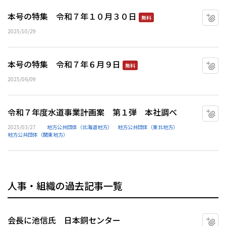
本号の特集 令和７年１０月３０日
マ
無料
2025/10/29
本号の特集 令和７年６月９日
マ
無料
2025/06/09
令和７年度水道事業計画案 第１弾 本社調べ
マ
2025/03/27
地方公共団体（北海道地方）
地方公共団体（東北地方）
地方公共団体（関東地方）
人事・組織の過去記事一覧
会長に池信氏 日本銅センター
マ