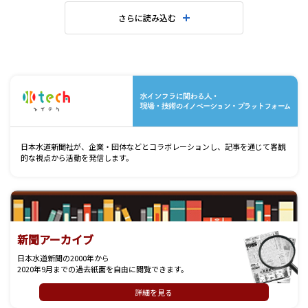
さらに読み込む
水
日本水道新聞社が、企業・団体などとコラボレーションし、記事を通じて客観
的な視点から活動を発信します。
新聞アーカイブ
日本水道新聞の2000年から
2020年9月までの過去紙面を自由に閲覧できます。
詳細を見る