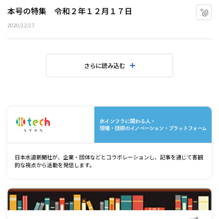
本号の特集 令和２年１２月１７日
マ
2020/12/17
さらに読み込む
水
日本水道新聞社が、企業・団体などとコラボレーションし、記事を通じて客観
的な視点から活動を発信します。