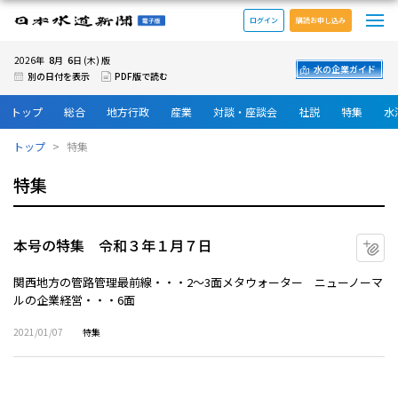
メ
日本水道新聞 電子版
ログイン
購読お申し込み
8
6
2026年
月
日 (木) 版
水の企業ガイド
別の日付を表示
PDF版で読む
トップ
総合
地方行政
産業
対談・座談会
社説
特集
水
トップ
特集
特集
本号の特集 令和３年１月７日
マ
関西地方の管路管理最前線・・・2～3面メタウォーター ニューノーマ
ルの企業経営・・・6面
2021/01/07
特集