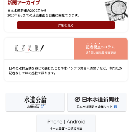
新聞アーカイブ
日本水道新聞の2000年から
2020年9月までの過去紙面を自由に閲覧できます。
詳細を見る
記
日々の取材活動を通じて感じたことや水インフラ業界への思いなど、専門紙の
記者ならではの感性で語ります。
水道公論
日本水道新聞社 企業サイト
ホーム画面への追加方法