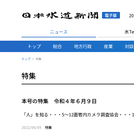
日本水
2
ニュース
水Te
トップ
総合
地方行政
産業
対談
トップ
特集
特集
本号の特集 令和４年６月９日
「人」を知る・・・5～12面管内カメラ調査協会・・・1
2022/06/09
特集