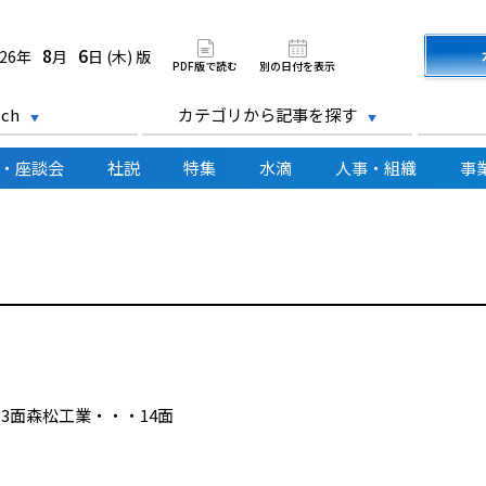
道新聞 電子版
8
6
026年
月
日 (木) 版
PDF版で読む
別の日付を表示
ch
カテゴリから記事を探す
・座談会
社説
特集
水滴
人事・組織
事
3面森松工業・・・14面