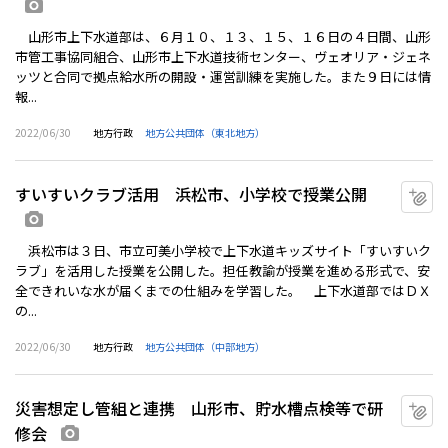
画像あり
山形市上下水道部は、６月１０、１３、１５、１６日の４日間、山形
市管工事協同組合、山形市上下水道技術センター、ヴェオリア・ジェネ
ッツと合同で拠点給水所の開設・運営訓練を実施した。また９日には情
報...
2022/06/30
地方行政
地方公共団体（東北地方）
すいすいクラブ活用 浜松市、小学校で授業公開
マ
画像あり
浜松市は３日、市立可美小学校で上下水道キッズサイト「すいすいク
ラブ」を活用した授業を公開した。担任教諭が授業を進める形式で、安
全できれいな水が届くまでの仕組みを学習した。 上下水道部ではＤＸ
の...
2022/06/30
地方行政
地方公共団体（中部地方）
災害想定し管組と連携 山形市、貯水槽点検等で研
マ
修会
画像あり