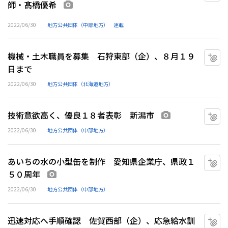
師・髙橋優希
画像あり
2022/06/30
地方公共団体（中部地方）
連載
機械・土木職員を募集 石狩東部（企）、８月１９
マ
日まで
2022/06/30
地方公共団体（北海道地方）
技術意欲高く、優良１８者表彰 新潟市
マ
画像あり
2022/06/30
地方公共団体（中部地方）
あいちの水の小型缶を制作 愛知県企業庁、県政１
マ
５０周年
画像あり
2022/06/30
地方公共団体（中部地方）
迅速対応へ手順確認 佐賀西部（企）、応急給水訓
マ