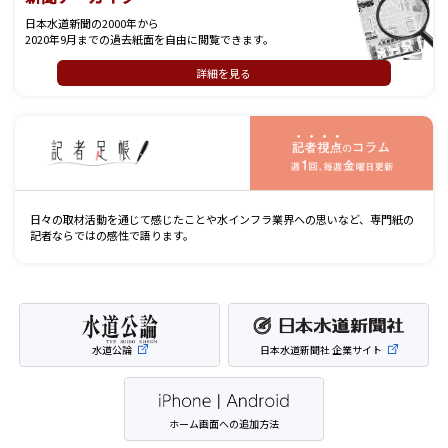
日本水道新聞の2000年から
2020年9月までの過去紙面を自由に閲覧できます。
詳細を見る
記
日々の取材活動を通じて感じたことや水インフラ業界への思いなど、専門紙の
記者ならではの感性で語ります。
水道公論
日本水道新聞社 企業サイト
ホーム画面への追加方法