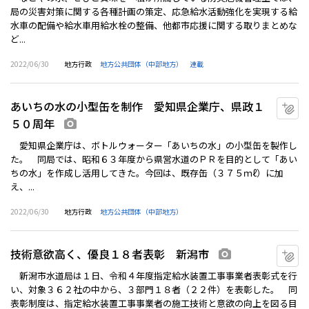
局の災害対策に関する各種計画の策定、応急給水活動強化を実現する給
水車の配備や給水車用給水栓の整備、他都市応援に関する取りまとめな
ど...
2022/06/30
地方行政
地方公共団体（中部地方）
連載
あいちの水の小型缶を制作 愛知県企業庁、県政１
マ
５０周年
画像あり
愛知県企業庁は、ボトルウォーター「あいちの水」の小型缶を製作し
た。 同局では、昭和６３年度から県営水道のＰＲを目的として「あい
ちの水」を作成し活用してきた。今回は、既存缶（３７５ｍℓ）に加
え、...
2022/06/30
地方行政
地方公共団体（中部地方）
技術意欲高く、優良１８者表彰 新潟市
マ
画像あり
新潟市水道局は１日、令和４年度指定給水装置工事事業者表彰式を行
い、対象３６２社の中から、３部門１８者（２２件）を表彰した。 同
表彰制度は、指定給水装置工事事業者の施工技術と意欲の向上を図る目