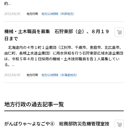
的...
2022/06/30
地方行政
地方公共団体（中部地方）
機械・土木職員を募集 石狩東部（企）、８月１９
マ
日まで
北海道内の４市１町１企業団（江別市、千歳市、恵庭市、北広島市、
由仁町、長幌上水道企業団）に用水供給を行う石狩東部広域水道企業団
は、令和５年４月１日採用の機械・土木技術職員を各１人募集してい
る。...
2022/06/30
地方行政
地方公共団体（北海道地方）
地方行政の過去記事一覧
がんばりゃ～よなごや⑧ 総務部防災危機管理室技
マ