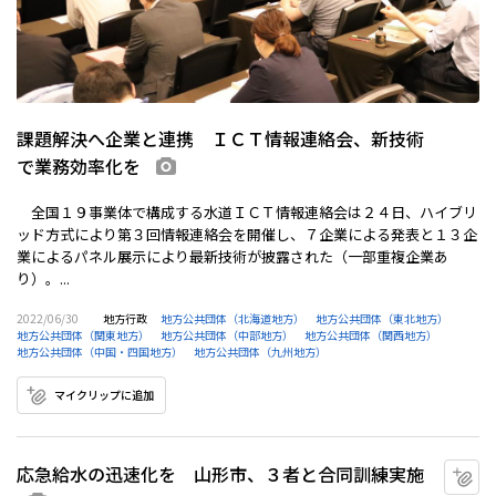
課題解決へ企業と連携 ＩＣＴ情報連絡会、新技術
で業務効率化を
画像あり
全国１９事業体で構成する水道ＩＣＴ情報連絡会は２４日、ハイブリ
ッド方式により第３回情報連絡会を開催し、７企業による発表と１３企
業によるパネル展示により最新技術が披露された（一部重複企業あ
り）。...
2022/06/30
地方行政
地方公共団体（北海道地方）
地方公共団体（東北地方）
地方公共団体（関東地方）
地方公共団体（中部地方）
地方公共団体（関西地方）
地方公共団体（中国・四国地方）
地方公共団体（九州地方）
マイクリップに追加
応急給水の迅速化を 山形市、３者と合同訓練実施
マ