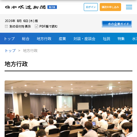
メ
日本水道新聞 電子版
ログイン
購読お申し込み
8
6
2026年
月
日 (木) 版
水の企業ガイド
別の日付を表示
PDF版で読む
トップ
総合
地方行政
産業
対談・座談会
社説
特集
水
トップ
地方行政
地方行政