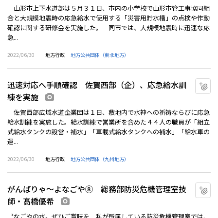
山形市上下水道部は５月３１日、市内の小学校で山形市管工事協同組
合と大規模地震時の応急給水で使用する「災害用貯水槽」の点検や作動
確認に関する研修会を実施した。 同市では、大規模地震時に迅速な応
急...
2022/06/30
地方行政
地方公共団体（東北地方）
迅速対応へ手順確認 佐賀西部（企）、応急給水訓
マ
練を実施
画像あり
佐賀西部広域水道企業団は１日、敷地内で水神への祈祷ならびに応急
給水訓練を実施した。給水訓練で営業所を含めた４４人の職員が「組立
式給水タンクの設営・補水」「車載式給水タンクへの補水」「給水車の
運...
2022/06/30
地方行政
地方公共団体（九州地方）
がんばりゃ～よなごや⑧ 総務部防災危機管理室技
マ
師・髙橋優希
画像あり
〝なごやの水〟ぜひご賞味を 私が所属している防災危機管理室では、