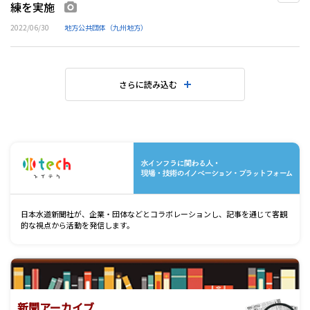
練を実施
画像あり
2022/06/30
地方公共団体（九州地方）
さらに読み込む
水
日本水道新聞社が、企業・団体などとコラボレーションし、記事を通じて客観
的な視点から活動を発信します。
新聞アーカイブ