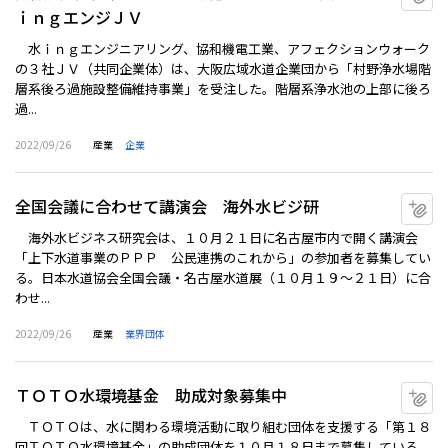
ｉｎｇエンジＪＶ
水ｉｎｇエンジニアリング、協和機電工業、アフェクションウォーク
の３社ＪＶ（共同企業体）は、大阪広域水道企業団から「村野浄水場階
層系後ろ過施設整備維持事業」を受注した。階層系浄水池の上部に後ろ
過...
2022/09/26
産業
企業
全国会議に合わせて講演会 海外水ビジ研
マ
海外水ビジネス研究会は、１０月２１日に名古屋市内で開く講演会
「上下水道事業のＰＰＰ 公民連携のこれから」の参加者を募集してい
る。日本水道協会全国会議・名古屋水道展（１０月１９～２１日）に合
わせ...
2022/09/26
産業
業界団体
ＴＯＴＯ水環境基金 助成対象募集中
マ
ＴＯＴＯは、水に関わる環境活動に取り組む団体を支援する「第１８
回ＴＯＴＯ水環境基金」の助成団体を１０月１８日まで募集している。