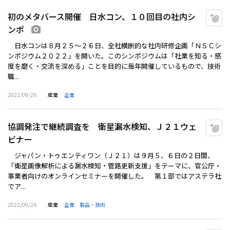
初のメタバース開催 日水コン、１０回目の社内シ
マ
ンポ
画像あり
日水コンは８月２５～２６日、全社横断的な社内研修企画「ＮＳＣシ
ンポジウム２０２２」を開いた。このシンポジウムは「社業を知る・感
度を磨く・交流を深める」ことを目的に毎年開催しているもので、技術
職...
2022/09/26
産業
企業
協調発注で継続調査を 衛星漏水検知、Ｊ２１ウェ
マ
ビナー
ジャパン・トゥエンティワン（Ｊ２１）は９月５、６日の２日間、
「衛星画像解析による漏水検知・管路更新支援」をテーマに、官公庁・
事業者向けのオンラインセミナーを開催した。 第１部ではアステラ社
でア...
2022/09/26
産業
企業
製品・技術