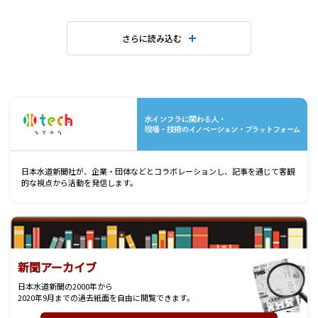
さらに読み込む
水
日本水道新聞社が、企業・団体などとコラボレーションし、記事を通じて客観
的な視点から活動を発信します。
新聞アーカイブ
日本水道新聞の2000年から
2020年9月までの過去紙面を自由に閲覧できます。