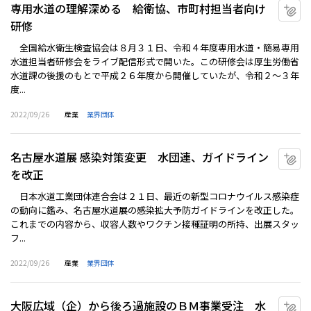
専用水道の理解深める 給衛協、市町村担当者向け
マ
研修
全国給水衛生検査協会は８月３１日、令和４年度専用水道・簡易専用
水道担当者研修会をライブ配信形式で開いた。この研修会は厚生労働省
水道課の後援のもとで平成２６年度から開催していたが、令和２～３年
度...
2022/09/26
産業
業界団体
名古屋水道展 感染対策変更 水団連、ガイドライン
マ
を改正
日本水道工業団体連合会は２１日、最近の新型コロナウイルス感染症
の動向に鑑み、名古屋水道展の感染拡大予防ガイドラインを改正した。
これまでの内容から、収容人数やワクチン接種証明の所持、出展スタッ
フ...
2022/09/26
産業
業界団体
大阪広域（企）から後ろ過施設のＢＭ事業受注 水
マ