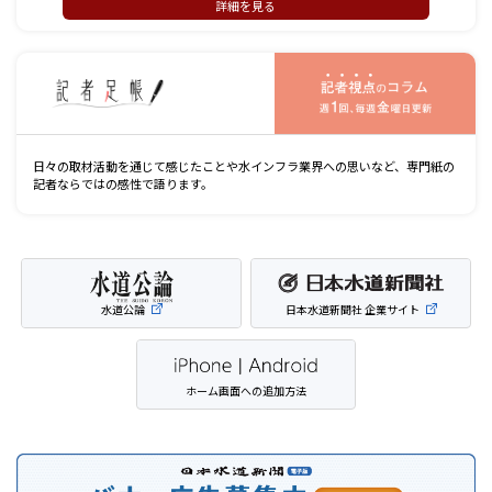
詳細を見る
記
日々の取材活動を通じて感じたことや水インフラ業界への思いなど、専門紙の
記者ならではの感性で語ります。
水道公論
日本水道新聞社 企業サイト
ホーム画面への追加方法