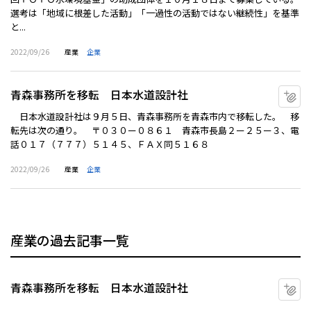
選考は「地域に根差した活動」「一過性の活動ではない継続性」を基準
と...
2022/09/26
産業
企業
青森事務所を移転 日本水道設計社
マ
日本水道設計社は９月５日、青森事務所を青森市内で移転した。 移
転先は次の通り。 〒０３０ー０８６１ 青森市長島２ー２５ー３、電
話０１７（７７７）５１４５、ＦＡＸ同５１６８
2022/09/26
産業
企業
産業の過去記事一覧
青森事務所を移転 日本水道設計社
マ