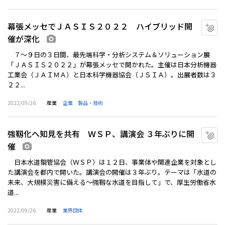
幕張メッセでＪＡＳＩＳ２０２２ ハイブリッド開
マ
催が深化
画像あり
７～９日の３日間、最先端科学・分析システム＆ソリューション展
「ＪＡＳＩＳ２０２２」が幕張メッセで開かれた。主催は日本分析機器
工業会（ＪＡＩＭＡ）と日本科学機器協会（ＪＳＩＡ）。出展者数は３
２２...
2022/09/26
産業
企業
製品・技術
強靱化へ知見を共有 ＷＳＰ、講演会 ３年ぶりに開
マ
催
画像あり
日本水道鋼管協会（ＷＳＰ）は１２日、事業体や関連企業を対象とし
た講演会を都内で開いた。講演会の開催は３年ぶり。テーマは「水道の
未来、大規模災害に備える～強靱な水道を目指して」で、厚生労働省水
道...
2022/09/26
産業
業界団体