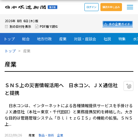
メ
日本水道新聞 電子版
ログイン
購読お申し込み
8
6
2026年
月
日 (木) 版
水の企業ガイド
別の日付を表示
PDF版で読む
トップ
総合
地方行政
産業
対談・座談会
社説
特集
水
トップ
産業
産業
ＳＮＳ上の災害情報活用へ 日水コン、ＪＸ通信社
マ
と提携
日水コンは、インターネットによる各種情報提供サービスを手掛ける
ＪＸ通信社（本社＝東京・千代田区）と業務提携契約を締結した。大き
な目的は管路管理システム「ＢｌｉｔｚＧＩＳ」の機能の拡張。ＳＮＳ
上...
2022/09/26
産業
製品・技術
企業