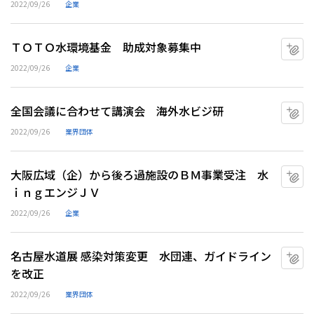
2022/09/26
企業
ＴＯＴＯ水環境基金 助成対象募集中
マ
2022/09/26
企業
全国会議に合わせて講演会 海外水ビジ研
マ
2022/09/26
業界団体
大阪広域（企）から後ろ過施設のＢＭ事業受注 水
マ
ｉｎｇエンジＪＶ
2022/09/26
企業
名古屋水道展 感染対策変更 水団連、ガイドライン
マ
を改正
2022/09/26
業界団体