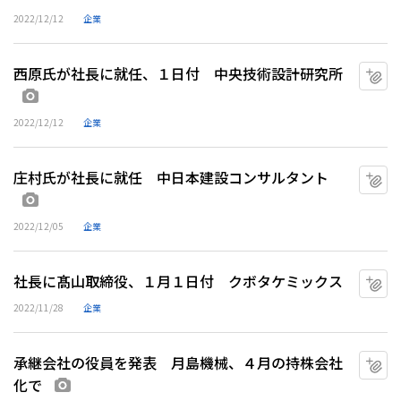
2022/12/12
企業
西原氏が社長に就任、１日付 中央技術設計研究所
マ
画像あり
2022/12/12
企業
庄村氏が社長に就任 中日本建設コンサルタント
マ
画像あり
2022/12/05
企業
社長に髙山取締役、１月１日付 クボタケミックス
マ
2022/11/28
企業
承継会社の役員を発表 月島機械、４月の持株会社
マ
化で
画像あり