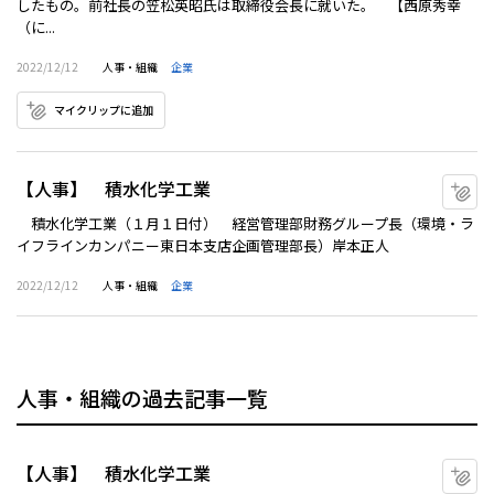
したもの。前社長の笠松英昭氏は取締役会長に就いた。 【西原秀幸
（に...
2022/12/12
人事・組織
企業
マイクリップに追加
【人事】 積水化学工業
マ
積水化学工業（１月１日付） 経営管理部財務グループ長（環境・ラ
イフラインカンパニー東日本支店企画管理部長）岸本正人
2022/12/12
人事・組織
企業
人事・組織の過去記事一覧
【人事】 積水化学工業
マ