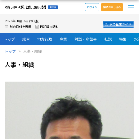
メ
日本水道新聞 電子版
ログイン
購読お申し込み
8
6
2026年
月
日 (木) 版
水の企業ガイド
別の日付を表示
PDF版で読む
トップ
総合
地方行政
産業
対談・座談会
社説
特集
水
トップ
人事・組織
人事・組織