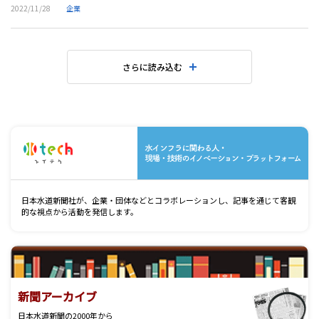
2022/11/28
企業
さらに読み込む
水
日本水道新聞社が、企業・団体などとコラボレーションし、記事を通じて客観
的な視点から活動を発信します。
新聞アーカイブ
日本水道新聞の2000年から