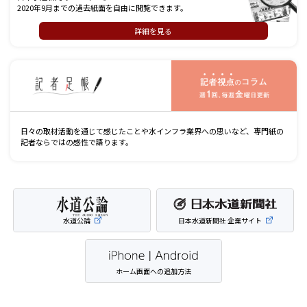
2020年9月までの過去紙面を自由に閲覧できます。
詳細を見る
記
日々の取材活動を通じて感じたことや水インフラ業界への思いなど、専門紙の
記者ならではの感性で語ります。
水道公論
日本水道新聞社 企業サイト
ホーム画面への追加方法