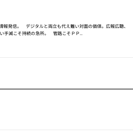
情報発信。 デジタルと両立も代え難い対面の価値。広報広聴、
手減こそ持続の急所。 管路こそＰＰ...