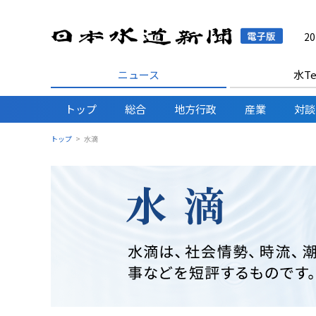
日本水
2
ニュース
水Te
トップ
総合
地方行政
産業
対談
トップ
水滴