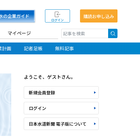
水の企業ガイド
購読お申し込み
ログイン
マイページ
検索
業計画
記者足帳
無料記事
ようこそ、ゲストさん。
新規会員登録
ログイン
日本水道新聞 電子版について