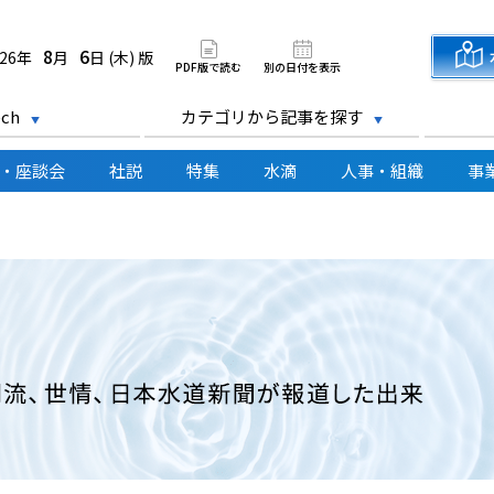
道新聞 電子版
8
6
026年
月
日 (木) 版
PDF版で読む
別の日付を表示
ch
カテゴリから記事を探す
・座談会
社説
特集
水滴
人事・組織
事