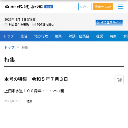
メ
日本水道新聞 電子版
ログイン
購読お申し込み
8
3
2026年
月
日 (月) 版
水の企業ガイド
別の日付を表示
PDF版で読む
トップ
総合
地方行政
産業
対談・座談会
社説
特集
水
トップ
特集
特集
本号の特集 令和５年７月３日
マ
上田市水道１００周年・・・2～3面
2023/07/03
特集