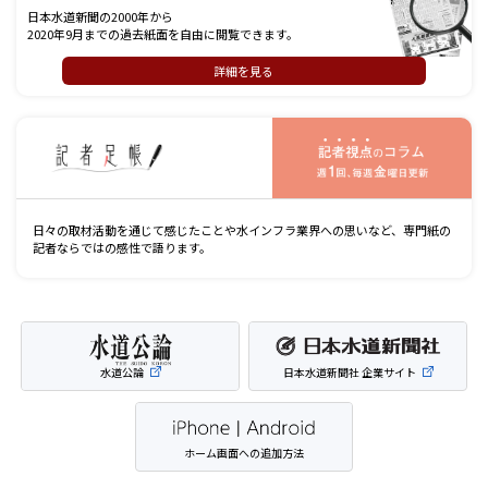
日本水道新聞の2000年から
2020年9月までの過去紙面を自由に閲覧できます。
詳細を見る
記
日々の取材活動を通じて感じたことや水インフラ業界への思いなど、専門紙の
記者ならではの感性で語ります。
水道公論
日本水道新聞社 企業サイト
ホーム画面への追加方法