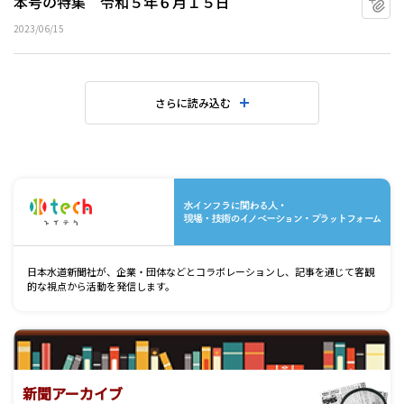
本号の特集 令和５年６月１５日
2023/06/15
さらに読み込む
水
日本水道新聞社が、企業・団体などとコラボレーションし、記事を通じて客観
的な視点から活動を発信します。
新聞アーカイブ