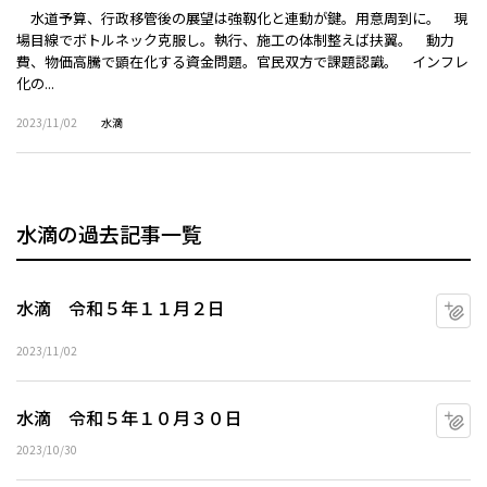
水道予算、行政移管後の展望は強靱化と連動が鍵。用意周到に。 現
場目線でボトルネック克服し。執行、施工の体制整えば扶翼。 動力
費、物価高騰で顕在化する資金問題。官民双方で課題認識。 インフレ
化の...
2023/11/02
水滴
水滴の過去記事一覧
水滴 令和５年１１月２日
マ
2023/11/02
水滴 令和５年１０月３０日
マ
2023/10/30