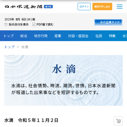
メ
日本水道新聞 電子版
ログイン
購読お申し込み
8
6
2026年
月
日 (木) 版
水の企業ガイド
別の日付を表示
PDF版で読む
トップ
総合
地方行政
産業
対談・座談会
社説
特集
水
トップ
水滴
水滴 令和５年１１月２日
マ