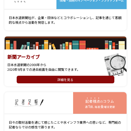
日本水道新聞社が、企業・団体などとコラボレーションし、記事を通じて客観
的な視点から活動を発信します。
新聞アーカイブ
日本水道新聞の2000年から
2020年9月までの過去紙面を自由に閲覧できます。
詳細を見る
記
日々の取材活動を通じて感じたことや水インフラ業界への思いなど、専門紙の
記者ならではの感性で語ります。