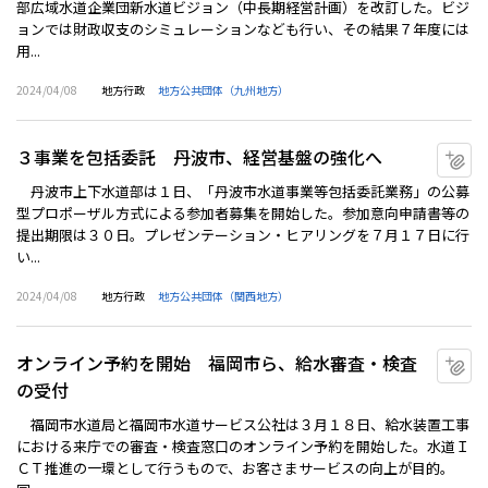
部広域水道企業団新水道ビジョン（中長期経営計画）を改訂した。ビジ
ョンでは財政収支のシミュレーションなども行い、その結果７年度には
用...
2024/04/08
地方行政
地方公共団体（九州地方）
３事業を包括委託 丹波市、経営基盤の強化へ
マ
丹波市上下水道部は１日、「丹波市水道事業等包括委託業務」の公募
型プロポーザル方式による参加者募集を開始した。参加意向申請書等の
提出期限は３０日。プレゼンテーション・ヒアリングを７月１７日に行
い...
2024/04/08
地方行政
地方公共団体（関西地方）
オンライン予約を開始 福岡市ら、給水審査・検査
マ
の受付
福岡市水道局と福岡市水道サービス公社は３月１８日、給水装置工事
における来庁での審査・検査窓口のオンライン予約を開始した。水道Ｉ
ＣＴ推進の一環として行うもので、お客さまサービスの向上が目的。