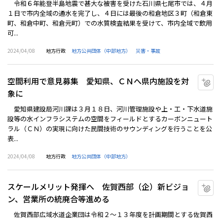
令和６年能登半島地震で甚大な被害を受けた石川県七尾市では、４月
１日で市内全域の通水を完了し、４日には最後の和倉地区３町（和倉東
町、和倉中町、和倉元町）での水質検査結果を受けて、市内全域で飲用
可...
2024/04/08
地方行政
地方公共団体（中部地方）
災害・事故
空間利用で意見募集 愛知県、ＣＮへ県内施設を対
マ
象に
愛知県建設局河川課は３月１８日、河川管理施設や上・工・下水道施
設等の水インフラシステムの空間をフィールドとするカーボンニュート
ラル（ＣＮ）の実現に向けた民間技術のサウンディングを行うことを公
表...
2024/04/08
地方行政
地方公共団体（中部地方）
スケールメリット発揮へ 佐賀西部（企）新ビジョ
マ
ン、営業所の統廃合等進める
佐賀西部広域水道企業団は令和２～１３年度を計画期間とする佐賀西