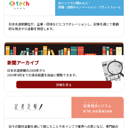
日本水道新聞社が、企業・団体などとコラボレーションし、記事を通じて客観
的な視点から活動を発信します。
新聞アーカイブ
日本水道新聞の2000年から
2020年9月までの過去紙面を自由に閲覧できます。
詳細を見る
記
日々の取材活動を通じて感じたことや水インフラ業界への思いなど、専門紙の