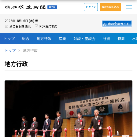
メ
日本水道新聞 電子版
ログイン
購読お申し込み
8
6
2026年
月
日 (木) 版
水の企業ガイド
別の日付を表示
PDF版で読む
トップ
総合
地方行政
産業
対談・座談会
社説
特集
水
トップ
地方行政
地方行政