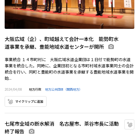
大阪広域（企）、町域越えて会計一本化 能勢町水
道事業を承継、豊能地域水道センターが開所
画像あり
事業統合 １４市町村に 大阪広域水道企業団は１日付で能勢町の水道
事業を統合した。同時に、企業団初となる市町村域水道事業同士の会計
統合を行い、同町と豊能町の水道事業を承継する豊能地域水道事業を開
始...
2024/04/08
地方行政
地方公共団体（関西地方）
マイクリップに追加
七尾市全域の断水解消 名古屋市、茶谷市長に活動
マ
終了報告
画像あり