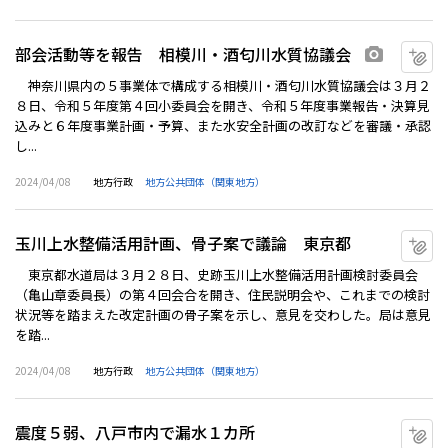
部会活動等を報告 相模川・酒匂川水質協議会
マ
画像あり
神奈川県内の５事業体で構成する相模川・酒匂川水質協議会は３月２
８日、令和５年度第４回小委員会を開き、令和５年度事業報告・決算見
込みと６年度事業計画・予算、また水安全計画の改訂などを審議・承認
し...
2024/04/08
地方行政
地方公共団体（関東地方）
玉川上水整備活用計画、骨子案で議論 東京都
マ
東京都水道局は３月２８日、史跡玉川上水整備活用計画検討委員会
（亀山章委員長）の第４回会合を開き、住民説明会や、これまでの検討
状況等を踏まえた改定計画の骨子案を示し、意見を交わした。局は意見
を踏...
2024/04/08
地方行政
地方公共団体（関東地方）
震度５弱、八戸市内で漏水１カ所
マ