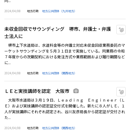
同...
2024/04/08
地方行政
地方公共団体（九州地方）
未収金回収でサウンディング 堺市、弁護士・弁護
マ
士法人に
堺市上下水道局は、水道料金等の弁護士対応未収金回収業務委託のマ
ーケットサウンディングを５月３１日まで実施している。同業務の令和
７年度からの次期契約における発注方式や業務範囲および履行期間など
に...
2024/04/08
地方行政
地方公共団体（関西地方）
ＬＥと実技講師を認定 大阪市
マ
画像あり
大阪市水道局は３月１９日、Ｌｅａｄｉｎｇ Ｅｎｇｉｎｅｅｒ（Ｌ
Ｅ）および実技講師の認定証交付式を開催した。新たに８人がＬＥ、１
人が実技講師にそれぞれ認定され、谷川友彦局長から認定証が交付され
た...
2024/04/08
地方行政
地方公共団体（関西地方）