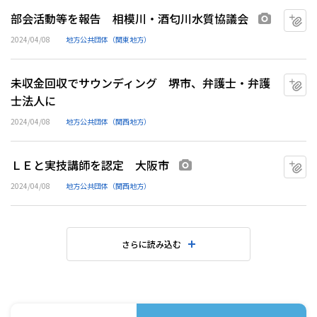
部会活動等を報告 相模川・酒匂川水質協議会
マ
画像あり
2024/04/08
地方公共団体（関東地方）
未収金回収でサウンディング 堺市、弁護士・弁護
マ
士法人に
2024/04/08
地方公共団体（関西地方）
ＬＥと実技講師を認定 大阪市
マ
画像あり
2024/04/08
地方公共団体（関西地方）
さらに読み込む
水