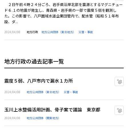
２日午前４時２４分ごろ、岩手県沿岸北部を震源とするマグニチュー
ド６.１の地震が発生し、青森県・岩手県の一部で震度５弱を観測し
た。この影響で、八戸圏域水道企業団管内で、配水管（昭和５１年布
設、ダ...
2024/04/08
地方行政
地方公共団体（東北地方）
災害・事故
地方行政の過去記事一覧
震度５弱、八戸市内で漏水１カ所
マ
2024/04/08
地方公共団体（東北地方）
災害・事故
玉川上水整備活用計画、骨子案で議論 東京都
マ
2024/04/08
地方公共団体（関東地方）