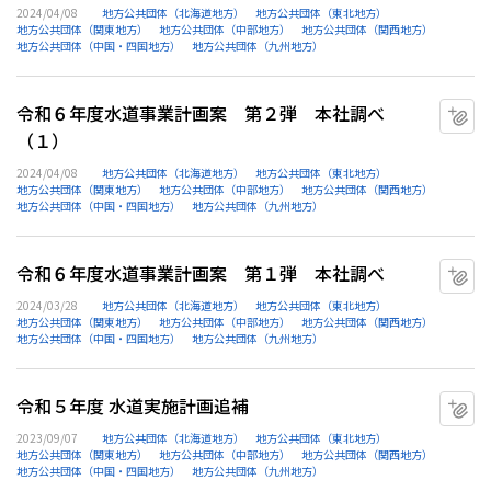
2024/04/08
地方公共団体（北海道地方）
地方公共団体（東北地方）
地方公共団体（関東地方）
地方公共団体（中部地方）
地方公共団体（関西地方）
地方公共団体（中国・四国地方）
地方公共団体（九州地方）
令和６年度水道事業計画案 第２弾 本社調べ
マ
（１）
2024/04/08
地方公共団体（北海道地方）
地方公共団体（東北地方）
地方公共団体（関東地方）
地方公共団体（中部地方）
地方公共団体（関西地方）
地方公共団体（中国・四国地方）
地方公共団体（九州地方）
令和６年度水道事業計画案 第１弾 本社調べ
マ
2024/03/28
地方公共団体（北海道地方）
地方公共団体（東北地方）
地方公共団体（関東地方）
地方公共団体（中部地方）
地方公共団体（関西地方）
地方公共団体（中国・四国地方）
地方公共団体（九州地方）
令和５年度 水道実施計画追補
マ
2023/09/07
地方公共団体（北海道地方）
地方公共団体（東北地方）
地方公共団体（関東地方）
地方公共団体（中部地方）
地方公共団体（関西地方）
地方公共団体（中国・四国地方）
地方公共団体（九州地方）