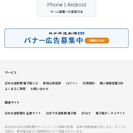
ホーム画面への追加方法
サービス
日本水道新聞 電子版とは
新規会員登録
ログイン
利用規約
個人情報保護方針
よくあるご質問
お問い合わせ
関連サイト
日本水道新聞社 企業サイト
日本下水道新聞 電子版
水Tech
電子版ポータルサイト
株式会社日本水道新聞社ホームページに掲載の記事、写真の無断転載を禁じます。すべての
内容は、著作権法並びに国際条約により保護されています。