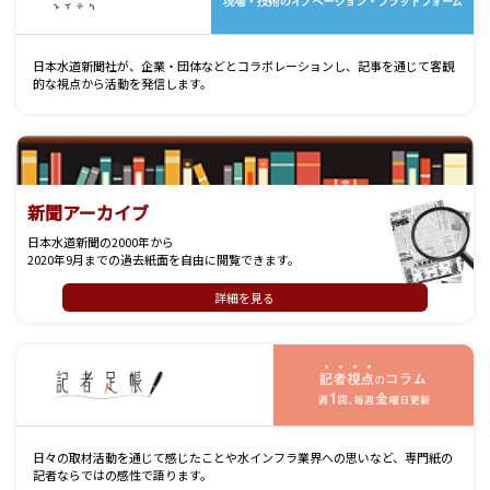
日本水道新聞社が、企業・団体などとコラボレーションし、記事を通じて客観
的な視点から活動を発信します。
新聞アーカイブ
日本水道新聞の2000年から
2020年9月までの過去紙面を自由に閲覧できます。
詳細を見る
記
日々の取材活動を通じて感じたことや水インフラ業界への思いなど、専門紙の
記者ならではの感性で語ります。