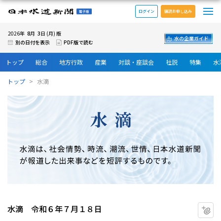
メ
日本水道新聞 電子版
ログイン
購読お申し込み
8
3
2026年
月
日 (月) 版
水の企業ガイド
別の日付を表示
PDF版で読む
トップ
総合
地方行政
産業
対談・座談会
社説
特集
水
トップ
水滴
水滴 令和６年７月１８日
マ