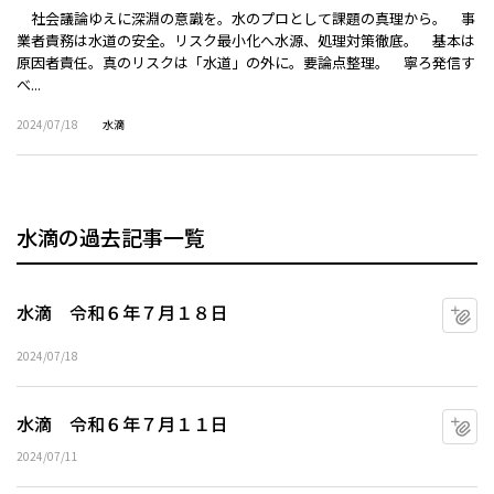
社会議論ゆえに深淵の意識を。水のプロとして課題の真理から。 事
業者責務は水道の安全。リスク最小化へ水源、処理対策徹底。 基本は
原因者責任。真のリスクは「水道」の外に。要論点整理。 寧ろ発信す
べ...
2024/07/18
水滴
水滴の過去記事一覧
水滴 令和６年７月１８日
マ
2024/07/18
水滴 令和６年７月１１日
マ
2024/07/11