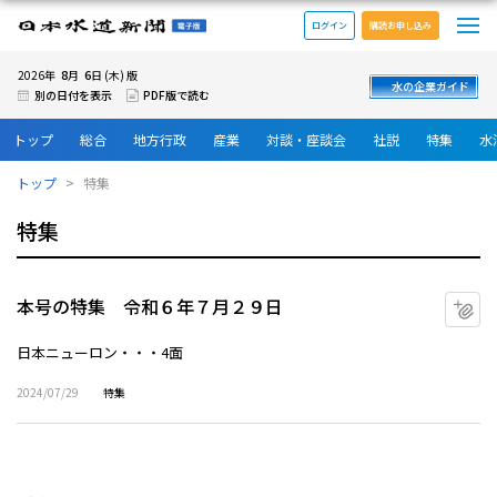
メ
日本水道新聞 電子版
ログイン
購読お申し込み
8
6
2026年
月
日 (木) 版
水の企業ガイド
別の日付を表示
PDF版で読む
トップ
総合
地方行政
産業
対談・座談会
社説
特集
水
トップ
特集
特集
本号の特集 令和６年７月２９日
マ
日本ニューロン・・・4面
2024/07/29
特集