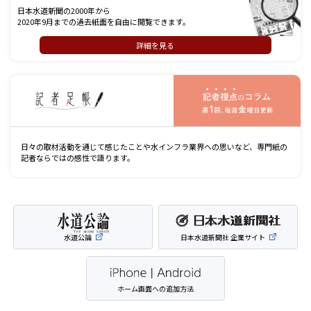
日本水道新聞の2000年から
2020年9月までの過去紙面を自由に閲覧できます。
詳細を見る
記
日々の取材活動を通じて感じたことや水インフラ業界への思いなど、専門紙の
記者ならではの感性で語ります。
水道公論
日本水道新聞社 企業サイト
ホーム画面への追加方法