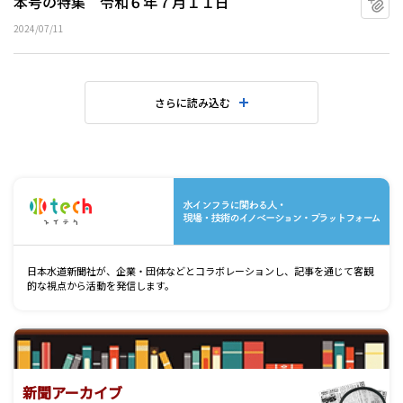
本号の特集 令和６年７月１１日
2024/07/11
さらに読み込む
水
日本水道新聞社が、企業・団体などとコラボレーションし、記事を通じて客観
的な視点から活動を発信します。
新聞アーカイブ