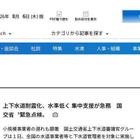
道新聞 電子版
8
6
026年
月
日 (木) 版
PDF版で読む
別の日付を表示
ch
カテゴリから記事を探す
・座談会
社説
特集
水滴
人事・組織
事
上下水道耐震化、水準低く 集中支援が急務 国
交省〝緊急点検〟
画像あり
小規模事業者の遅れも顕著 国土交通省上下水道審議官グルー
プは１日、全国の水道事業者等と下水道管理者を対象に実施し