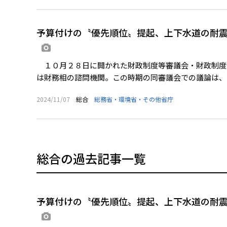
予算付けの〝優先順位〟提起、上下水道の耐震
画像あり
１０月２８日に開かれた財政制度等審議会・財政制度
は財務相の諮問機関。この時期の同審議会での議論は、次
2024/11/07
総合
総務省・環境省・その他省庁
総合の過去記事一覧
予算付けの〝優先順位〟提起、上下水道の耐震
画像あり