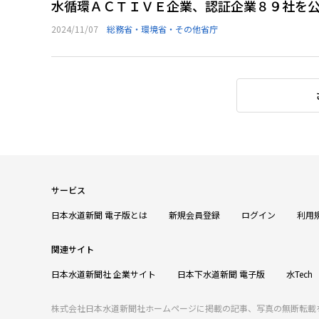
水循環ＡＣＴＩＶＥ企業、認証企業８９社を
2024/11/07
総務省・環境省・その他省庁
サービス
日本水道新聞 電子版とは
新規会員登録
ログイン
利用
関連サイト
日本水道新聞社 企業サイト
日本下水道新聞 電子版
水Tech
株式会社日本水道新聞社ホームページに掲載の記事、写真の無断転載