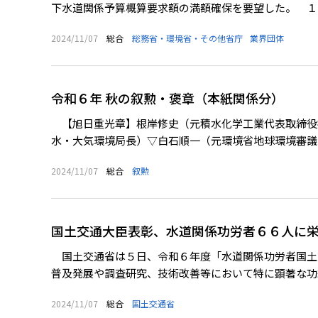
下水道関係予算概算要求額の満額確保を要望した。 １０
2024/11/07
総合
総務省・環境省・その他省庁
業界団体
令和６年 秋の叙勲・褒章（本紙関係分）
【旭日重光章】根岸修史（元積水化学工業代表取締役
水・大気環境局長）▽白石順一（元環境省地球環境審議官
2024/11/07
総合
叙勲
国土交通大臣表彰、水道関係功労者６６人に
国土交通省は５日、令和６年度「水道関係功労者国土
普及発展や調査研究、技術改善等において特に顕著な功績
2024/11/07
総合
国土交通省