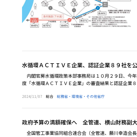
水循環ＡＣＴＩＶＥ企業、認証企業８９社を
内閣官房水循環政策本部事務局は１０月２９日、今年
度「水循環ＡＣＴＩＶＥ企業」の審査結果と認証企業８９
2024/11/07
総合
総務省・環境省・その他省庁
政府予算の満額確保へ 全管連、横山財務副
全国管工事業協同組合連合会（全管連、藤川幸造会長