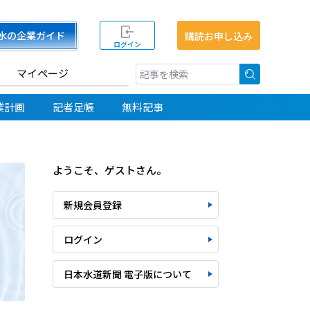
水の企業ガイド
購読お申し込み
ログイン
マイページ
検索
業計画
記者足帳
無料記事
ようこそ、ゲストさん。
新規会員登録
ログイン
日本水道新聞 電子版について