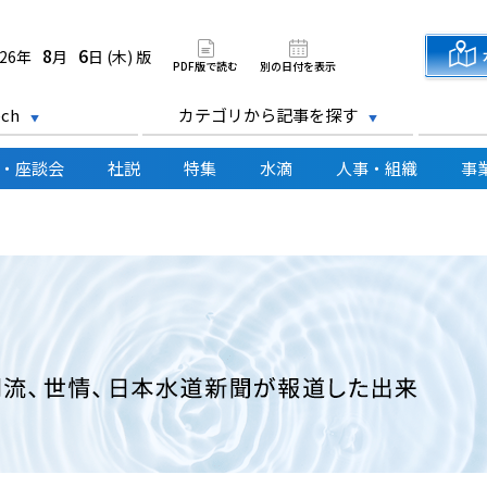
道新聞 電子版
8
6
026年
月
日 (木) 版
PDF版で読む
別の日付を表示
ch
カテゴリから記事を探す
・座談会
社説
特集
水滴
人事・組織
事