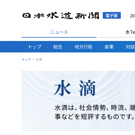
日本水
2
ニュース
水Te
トップ
総合
地方行政
産業
対談
トップ
水滴