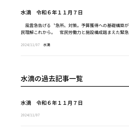
水滴 令和６年１１月７日
風雲急告げる〝急所〟対策。予算獲得への基礎構築が
民理解これから。 官民労働力と施設構成踏まえた緊急度
2024/11/07
水滴
水滴の過去記事一覧
水滴 令和６年１１月７日
2024/11/07