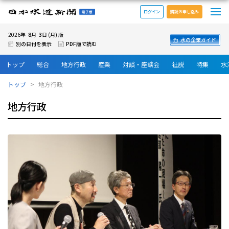
メ
日本水道新聞 電子版
ログイン
購読お申し込み
8
3
2026年
月
日 (月) 版
水の企業ガイド
別の日付を表示
PDF版で読む
トップ
総合
地方行政
産業
対談・座談会
社説
特集
水
トップ
地方行政
地方行政