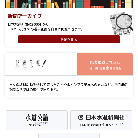
新聞アーカイブ
日本水道新聞の2000年から
2020年9月までの過去紙面を自由に閲覧できます。
詳細を見る
記
日々の取材活動を通じて感じたことや水インフラ業界への思いなど、専門紙の
記者ならではの感性で語ります。
水道公論
日本水道新聞社 企業サイト