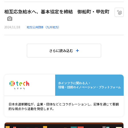
相互応急給水へ、基本協定を締結 御船町・甲佐町
マ
画像あり
2024/11/18
地方公共団体（九州地方）
さらに読み込む
水
日本水道新聞社が、企業・団体などとコラボレーションし、記事を通じて客観
的な視点から活動を発信します。