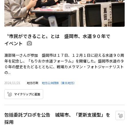
〝市民ができること〟とは 盛岡市、水道９０年で
イベント
画像あり
渡部陽一さんが参加 盛岡市は１７日、１２月１日に迎える水道９０周
年を記念し、「もりおか水道フォーラム」を開催した。盛岡市水道の９
０年の歴史をたどるとともに、戦場カメラマン・フォトジャーナリスト
の...
2024/11/21
地方行政
地方公共団体（東北地方）
マイクリップに追加
包括委託プロポを公告 城陽市、「更新支援型」を
マ
採用