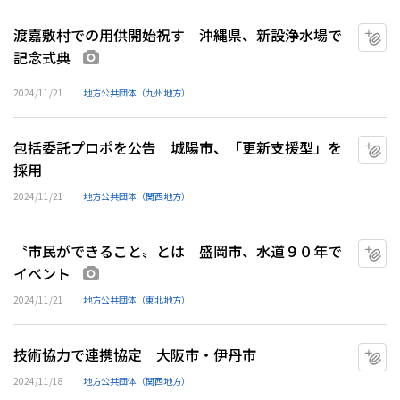
渡嘉敷村での用供開始祝す 沖縄県、新設浄水場で
マ
記念式典
画像あり
2024/11/21
地方公共団体（九州地方）
包括委託プロポを公告 城陽市、「更新支援型」を
マ
採用
2024/11/21
地方公共団体（関西地方）
〝市民ができること〟とは 盛岡市、水道９０年で
マ
イベント
画像あり
2024/11/21
地方公共団体（東北地方）
技術協力で連携協定 大阪市・伊丹市
マ
2024/11/18
地方公共団体（関西地方）