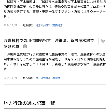
城陽市上下水道部は、「城陽市水道事業及び下水道事業における包括
的民間委託事業」の実施に当たり、優先交渉事業者を公募型プロポーザ
ル方式で選定する。管理・更新一体マネジメント方式によるウォーター
Ｐ...
2024/11/21
地方行政
地方公共団体（関西地方）
渡嘉敷村での用供開始祝す 沖縄県、新設浄水場で
マ
記念式典
画像あり
沖縄県企業局が行う水道広域化整備事業の一環で、渡嘉敷村への水道
用水供給を行うための施設整備が完成し、９月２７日から供給を開始し
た。これらを記念して１１月８日、新設した渡嘉敷浄水場で「渡嘉敷村
水...
2024/11/21
地方行政
地方公共団体（九州地方）
地方行政の過去記事一覧