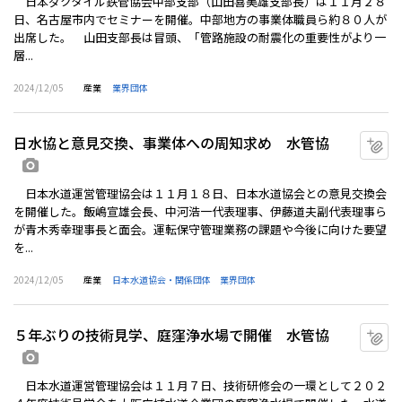
日本ダクタイル鉄管協会中部支部（山田喜美雄支部長）は１１月２８
日、名古屋市内でセミナーを開催。中部地方の事業体職員ら約８０人が
出席した。 山田支部長は冒頭、「管路施設の耐震化の重要性がより一
層...
2024/12/05
産業
業界団体
日水協と意見交換、事業体への周知求め 水管協
マ
画像あり
日本水道運営管理協会は１１月１８日、日本水道協会との意見交換会
を開催した。飯嶋宣雄会長、中河浩一代表理事、伊藤道夫副代表理事ら
が青木秀幸理事長と面会。運転保守管理業務の課題や今後に向けた要望
を...
2024/12/05
産業
日本水道協会・関係団体
業界団体
５年ぶりの技術見学、庭窪浄水場で開催 水管協
マ
画像あり
日本水道運営管理協会は１１月７日、技術研修会の一環として２０２