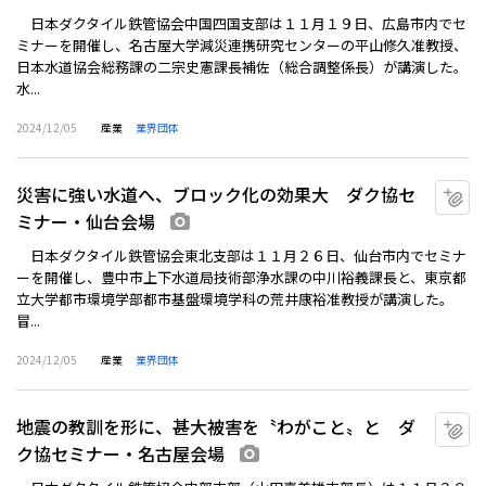
日本ダクタイル鉄管協会中国四国支部は１１月１９日、広島市内でセ
ミナーを開催し、名古屋大学減災連携研究センターの平山修久准教授、
日本水道協会総務課の二宗史憲課長補佐（総合調整係長）が講演した。
水...
2024/12/05
産業
業界団体
災害に強い水道へ、ブロック化の効果大 ダク協セ
マ
ミナー・仙台会場
画像あり
日本ダクタイル鉄管協会東北支部は１１月２６日、仙台市内でセミナ
ーを開催し、豊中市上下水道局技術部浄水課の中川裕義課長と、東京都
立大学都市環境学部都市基盤環境学科の荒井康裕准教授が講演した。
冒...
2024/12/05
産業
業界団体
地震の教訓を形に、甚大被害を〝わがこと〟と ダ
マ
ク協セミナー・名古屋会場
画像あり