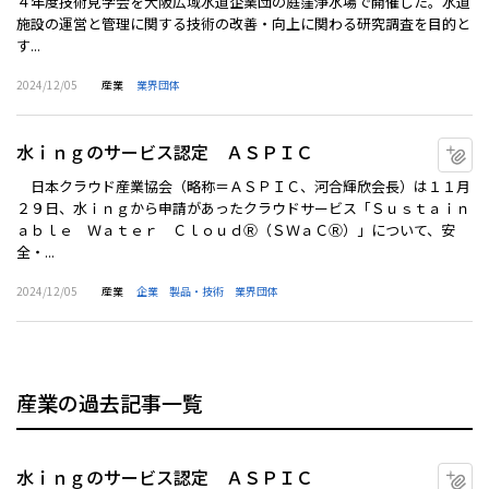
４年度技術見学会を大阪広域水道企業団の庭窪浄水場で開催した。水道
施設の運営と管理に関する技術の改善・向上に関わる研究調査を目的と
す...
2024/12/05
産業
業界団体
水ｉｎｇのサービス認定 ＡＳＰＩＣ
マ
日本クラウド産業協会（略称＝ＡＳＰＩＣ、河合輝欣会長）は１１月
２９日、水ｉｎｇから申請があったクラウドサービス「Ｓｕｓｔａｉｎ
ａｂｌｅ Ｗａｔｅｒ ＣｌｏｕｄⓇ（ＳＷａＣⓇ）」について、安
全・...
2024/12/05
産業
企業
製品・技術
業界団体
産業の過去記事一覧
水ｉｎｇのサービス認定 ＡＳＰＩＣ
マ