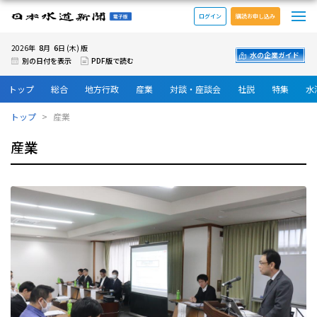
メ
日本水道新聞 電子版
ログイン
購読お申し込み
8
6
2026年
月
日 (木) 版
水の企業ガイド
別の日付を表示
PDF版で読む
トップ
総合
地方行政
産業
対談・座談会
社説
特集
水
トップ
産業
産業