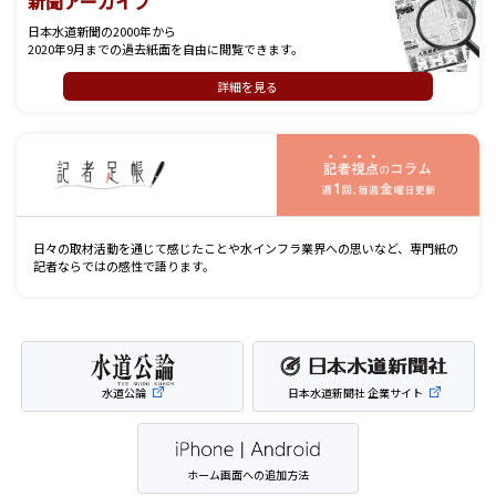
新聞アーカイブ
日本水道新聞の2000年から
2020年9月までの過去紙面を自由に閲覧できます。
詳細を見る
記
日々の取材活動を通じて感じたことや水インフラ業界への思いなど、専門紙の
記者ならではの感性で語ります。
水道公論
日本水道新聞社 企業サイト
ホーム画面への追加方法