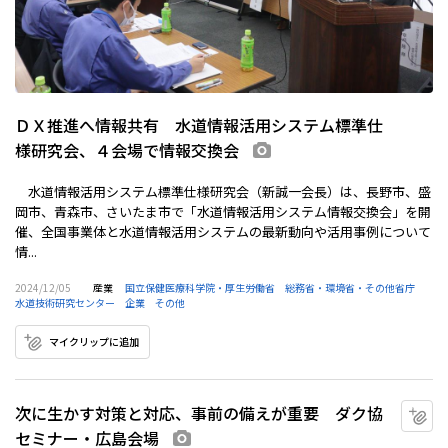
ＤＸ推進へ情報共有 水道情報活用システム標準仕
様研究会、４会場で情報交換会
画像あり
水道情報活用システム標準仕様研究会（新誠一会長）は、長野市、盛
岡市、青森市、さいたま市で「水道情報活用システム情報交換会」を開
催、全国事業体と水道情報活用システムの最新動向や活用事例について
情...
2024/12/05
産業
国立保健医療科学院・厚生労働省
総務省・環境省・その他省庁
水道技術研究センター
企業
その他
マイクリップに追加
次に生かす対策と対応、事前の備えが重要 ダク協
マ
セミナー・広島会場
画像あり