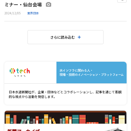
ミナー・仙台会場
画像あり
2024/12/05
業界団体
さらに読み込む
水
日本水道新聞社が、企業・団体などとコラボレーションし、記事を通じて客観
的な視点から活動を発信します。