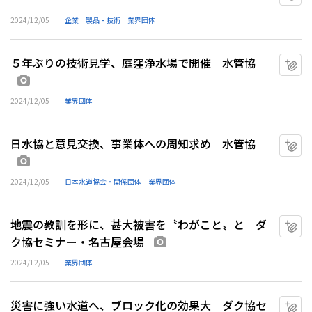
2024/12/05
企業
製品・技術
業界団体
５年ぶりの技術見学、庭窪浄水場で開催 水管協
マ
画像あり
2024/12/05
業界団体
日水協と意見交換、事業体への周知求め 水管協
マ
画像あり
2024/12/05
日本水道協会・関係団体
業界団体
地震の教訓を形に、甚大被害を〝わがこと〟と ダ
マ
ク協セミナー・名古屋会場
画像あり
2024/12/05
業界団体
災害に強い水道へ、ブロック化の効果大 ダク協セ
マ