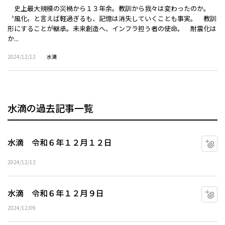
史上最大規模の災禍から１３年余。教訓から我々は変わったのか。
〝風化〟と言えば軽過ぎるも、記憶は消失していくことも事実。 教訓
形にすることが継承。未来創造へ、インフラ担う者の使命。 耐震化は
か...
2024/12/12
水滴
水滴の過去記事一覧
水滴 令和６年１２月１２日
マ
2024/12/12
水滴 令和６年１２月９日
マ
2024/12/09