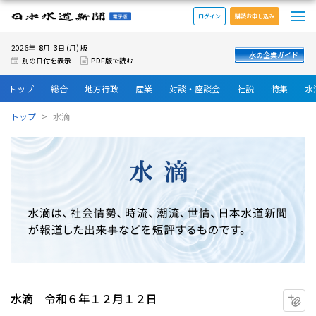
メ
日本水道新聞 電子版
ログイン
購読お申し込み
8
3
2026年
月
日 (月) 版
水の企業ガイド
別の日付を表示
PDF版で読む
トップ
総合
地方行政
産業
対談・座談会
社説
特集
水
トップ
水滴
水滴 令和６年１２月１２日
マ