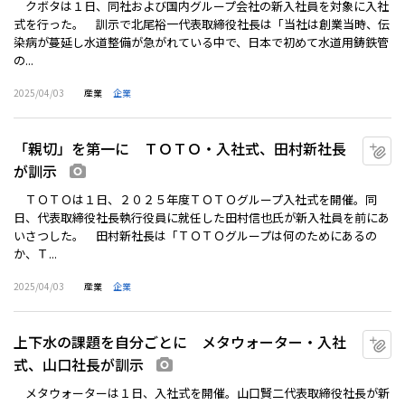
クボタは１日、同社および国内グループ会社の新入社員を対象に入社
式を行った。 訓示で北尾裕一代表取締役社長は「当社は創業当時、伝
染病が蔓延し水道整備が急がれている中で、日本で初めて水道用鋳鉄管
の...
2025/04/03
産業
企業
「親切」を第一に ＴＯＴＯ・入社式、田村新社長
マ
が訓示
画像あり
ＴＯＴＯは１日、２０２５年度ＴＯＴＯグループ入社式を開催。同
日、代表取締役社長執行役員に就任した田村信也氏が新入社員を前にあ
いさつした。 田村新社長は「ＴＯＴＯグループは何のためにあるの
か、Ｔ...
2025/04/03
産業
企業
上下水の課題を自分ごとに メタウォーター・入社
マ
式、山口社長が訓示
画像あり
メタウォーターは１日、入社式を開催。山口賢二代表取締役社長が新