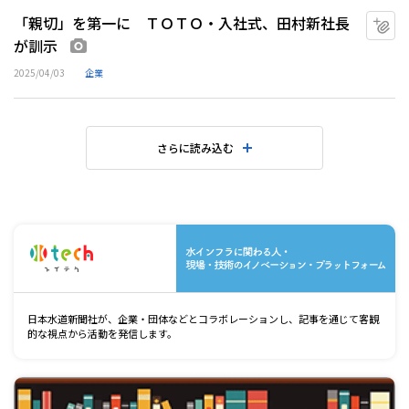
「親切」を第一に ＴＯＴＯ・入社式、田村新社長
マ
が訓示
画像あり
2025/04/03
企業
さらに読み込む
水
日本水道新聞社が、企業・団体などとコラボレーションし、記事を通じて客観
的な視点から活動を発信します。