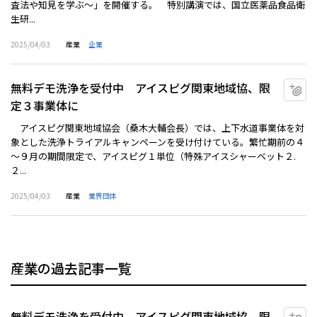
査法や知見を学ぶ～」を開催する。 特別講演では、国立医薬品食品衛
生研...
2025/04/03
産業
企業
無料デモ洗浄を受付中 アイスピグ関東地域協、限
マ
定３事業体に
アイスピグ関東地域協会（桑木大輔会長）では、上下水道事業体を対
象とした洗浄トライアルキャンペーンを受け付けている。繁忙期前の４
～９月の期間限定で、アイスピグ１単位（特殊アイスシャーベット２.
２...
2025/04/03
産業
業界団体
産業の過去記事一覧
無料デモ洗浄を受付中 アイスピグ関東地域協、限
マ