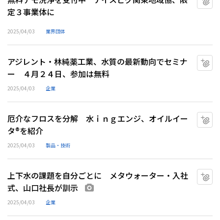
定３事業体に
2025/04/03
業界団体
アジレント・林純薬工業、水質の最新動向でセミナ
マ
ー ４月２４日、参加は無料
2025/04/03
企業
厄介なフロスを分解 水ｉｎｇエンジ、オイルイー
マ
タ®を紹介
2025/04/03
製品・技術
上下水の課題を自分ごとに メタウォーター・入社
マ
式、山口社長が訓示
画像あり
2025/04/03
企業