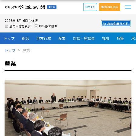
メ
日本水道新聞 電子版
ログイン
購読お申し込み
8
6
2026年
月
日 (木) 版
水の企業ガイド
別の日付を表示
PDF版で読む
トップ
総合
地方行政
産業
対談・座談会
社説
特集
水
トップ
産業
産業