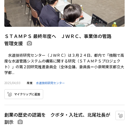
ＳＴＡＭＰＳ 最終年度へ ＪＷＲＣ、事業体の管路
管理支援
画像あり
水道技術研究センター（ＪＷＲＣ）は３月２４日、都内で「強靱で高
度な水道管路システムの構築に関する研究（ＳＴＡＭＰＳプロジェク
ト）」の第２回研究推進委員会（全体会議、委員長＝小泉明東京都立大
学都...
2025/04/03
産業
水道技術研究センター
マイクリップに追加
創業の歴史の認識を クボタ・入社式、北尾社長が
マ
訓示
画像あり