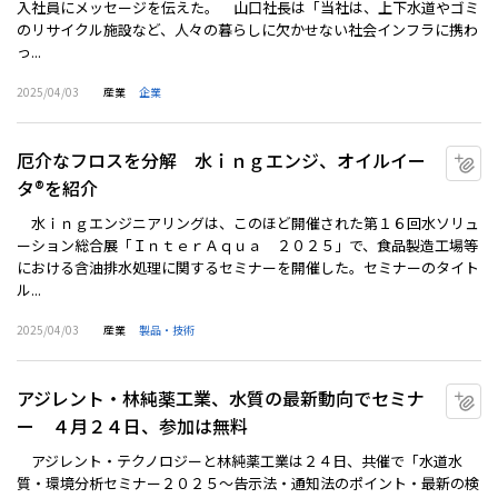
入社員にメッセージを伝えた。 山口社長は「当社は、上下水道やゴミ
のリサイクル施設など、人々の暮らしに欠かせない社会インフラに携わ
っ...
2025/04/03
産業
企業
厄介なフロスを分解 水ｉｎｇエンジ、オイルイー
マ
タ®を紹介
水ｉｎｇエンジニアリングは、このほど開催された第１６回水ソリュ
ーション総合展「ＩｎｔｅｒＡｑｕａ ２０２５」で、食品製造工場等
における含油排水処理に関するセミナーを開催した。セミナーのタイト
ル...
2025/04/03
産業
製品・技術
アジレント・林純薬工業、水質の最新動向でセミナ
マ
ー ４月２４日、参加は無料
アジレント・テクノロジーと林純薬工業は２４日、共催で「水道水
質・環境分析セミナー２０２５～告示法・通知法のポイント・最新の検