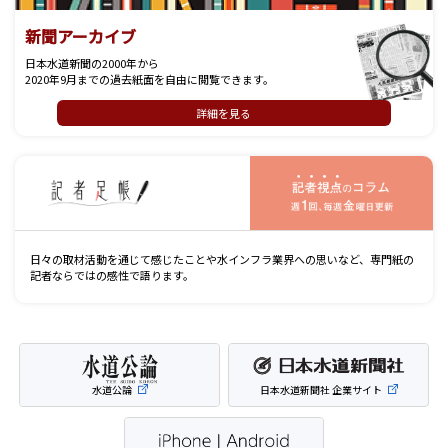
新聞アーカイブ
日本水道新聞の2000年から
2020年9月までの過去紙面を自由に閲覧できます。
詳細を見る
記
日々の取材活動を通じて感じたことや水インフラ業界への思いなど、専門紙の
記者ならではの感性で語ります。
水道公論
日本水道新聞社 企業サイト