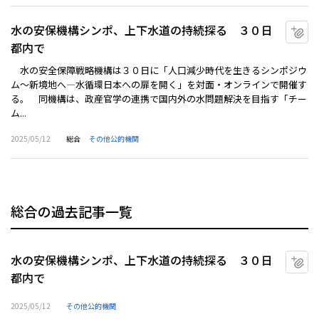
水の安保機構シンポ、上下水道の持続探る ３０日
マ
都内で
水の安全保障戦略機構は３０日に「人口減少時代を生きるシンポジウ
ム～新境地へ―水循環日本への扉を開く」を対面・オンラインで開催す
る。 同機構は、政産官学の連携で国内外の水問題解決を目指す「チー
ム...
2025/05/12
総合
その他公的機関
総合の過去記事一覧
水の安保機構シンポ、上下水道の持続探る ３０日
マ
都内で
2025/05/12
その他公的機関