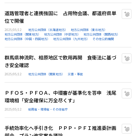
道路管理者と連携強固に 占用物会議、都道府県単
マ
位で開催
2025/05/12
地方公共団体（北海道地方）
地方公共団体（東北地方）
地方公共団体（関東地方）
地方公共団体（中部地方）
地方公共団体（関西地方）
地方公共団体（中国・四国地方）
地方公共団体（九州地方）
その他公的機関
群馬県神流町、相原地区で飲用再開 食衛法に基づ
マ
き安全確認
2025/05/12
地方公共団体（関東地方）
災害・事故
ＰＦＯＳ・ＰＦＯＡ、中環審が基準化を答申 浅尾
マ
環境相「安全確保に万全尽くす」
2025/05/12
総務省・環境省・その他省庁
手続効率化へ手引き化 ＰＰＰ・ＰＦＩ推進委計画
マ
部会、プラン改定案を議論