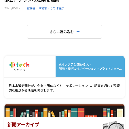
2025/05/12
総務省・環境省・その他省庁
さらに読み込む
水
日本水道新聞社が、企業・団体などとコラボレーションし、記事を通じて客観
的な視点から活動を発信します。
新聞アーカイブ