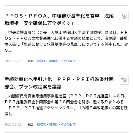
ＰＦＯＳ・ＰＦＯＡ、中環審が基準化を答申 浅尾
マ
環境相「安全確保に万全尽くす」
中央環境審議会（会長＝大塚正早稲田大学法学部教授）は８日、ＰＦ
ＯＳ・ＰＦＯＡの水質基準化に関する審議の結果として、浅尾慶一郎環
境大臣に「水道における水質基準等の見直しについて」を答申した。翌
９...
2025/05/12
総合
総務省・環境省・その他省庁
手続効率化へ手引き化 ＰＰＰ・ＰＦＩ推進委計画
マ
部会、プラン改定案を議論
内閣府民間資金等活用事業推進室（ＰＰＰ／ＰＦＩ推進室）は８日、
ＰＦＩ推進委員会計画部会の第３８回会合を開き、近く取りまとめる
「ＰＰＰ／ＰＦＩ推進アクションプラン」（令和７年改定版）の案を議
論し...
2025/05/12
総合
総務省・環境省・その他省庁