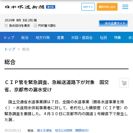
メ
日本水道新聞 電子版
ログイン
購読お申し込み
8
3
2026年
月
日 (月) 版
水の企業ガイド
別の日付を表示
PDF版で読む
トップ
総合
地方行政
産業
対談・座談会
社説
特集
水
トップ
総合
総合
ＣＩＰ管を緊急調査、急輸送道路下が対象 国交
マ
省、京都市の漏水受け
国土交通省水道事業課は７日、全国の水道事業（簡易水道事業を除
く）・水道用水供給事業者に対して、老朽化した鋳鉄管（ＣＩＰ管）の
緊急調査を要請した。４月３０日に京都市内の国道１号線直下で発生し
た漏...
2025/05/12
総合
国土交通省
地方公共団体（関西地方）