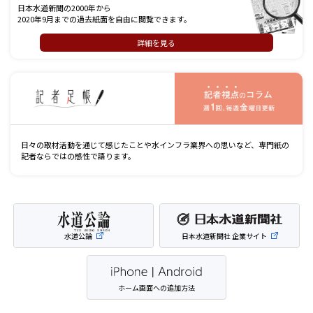
日本水道新聞の2000年から
2020年9月までの過去紙面を自由に閲覧できます。
詳細を見る
記
日々の取材活動を通じて感じたことや水インフラ業界への思いなど、専門紙の
記者ならではの感性で語ります。
水道公論
日本水道新聞社 企業サイト
ホーム画面への追加方法