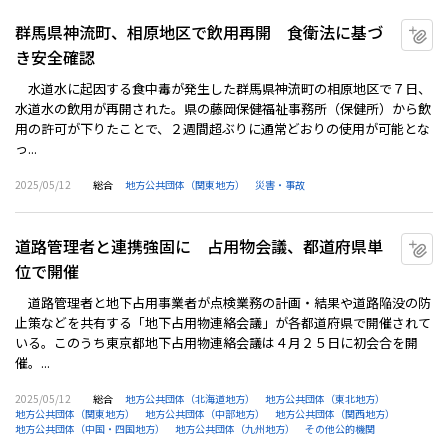
群馬県神流町、相原地区で飲用再開 食衛法に基づ
マ
き安全確認
水道水に起因する食中毒が発生した群馬県神流町の相原地区で７日、
水道水の飲用が再開された。県の藤岡保健福祉事務所（保健所）から飲
用の許可が下りたことで、２週間超ぶりに通常どおりの使用が可能とな
っ...
2025/05/12
総合
地方公共団体（関東地方）
災害・事故
道路管理者と連携強固に 占用物会議、都道府県単
マ
位で開催
道路管理者と地下占用事業者が点検業務の計画・結果や道路陥没の防
止策などを共有する「地下占用物連絡会議」が各都道府県で開催されて
いる。このうち東京都地下占用物連絡会議は４月２５日に初会合を開
催。...
2025/05/12
総合
地方公共団体（北海道地方）
地方公共団体（東北地方）
地方公共団体（関東地方）
地方公共団体（中部地方）
地方公共団体（関西地方）
地方公共団体（中国・四国地方）
地方公共団体（九州地方）
その他公的機関