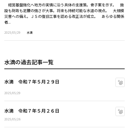
経営基盤強化へ地方の実情に沿う具体の支援策。骨子案を示す。 施
設も財政も足腰の強さが大事。将来も持続可能な水道の視点。 大規模
災害への備え。ＪＳの復旧工事を認める改正法が成立。 あらゆる関係
者...
2025/05/29
水滴
水滴の過去記事一覧
水滴 令和７年５月２９日
マ
2025/05/29
水滴 令和７年５月２６日
マ
2025/05/26