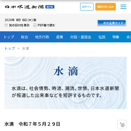
メ
日本水道新聞 電子版
ログイン
購読お申し込み
8
6
2026年
月
日 (木) 版
水の企業ガイド
別の日付を表示
PDF版で読む
トップ
総合
地方行政
産業
対談・座談会
社説
特集
水
トップ
水滴
水滴 令和７年５月２９日
マ