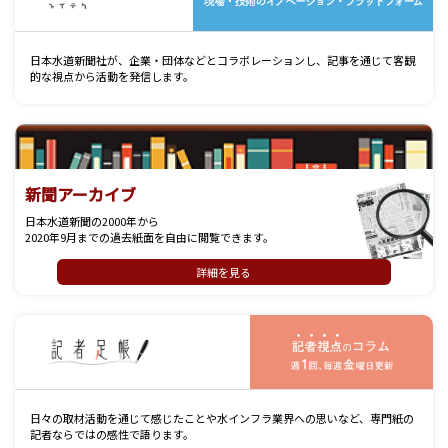
日本水道新聞社が、企業・団体などとコラボレーションし、記事を通じて客観
的な視点から活動を発信します。
新聞アーカイブ
日本水道新聞の2000年から
2020年9月までの過去紙面を自由に閲覧できます。
詳細を見る
記
日々の取材活動を通じて感じたことや水インフラ業界への思いなど、専門紙の
記者ならではの感性で語ります。