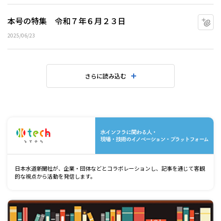
本号の特集 令和７年６月２３日
マ
2025/06/23
さらに読み込む
水
日本水道新聞社が、企業・団体などとコラボレーションし、記事を通じて客観
的な視点から活動を発信します。