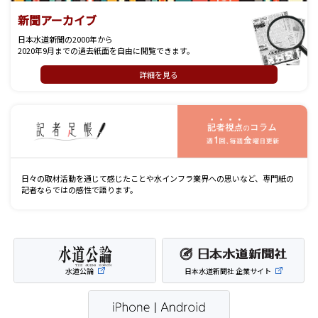
新聞アーカイブ
日本水道新聞の2000年から
2020年9月までの過去紙面を自由に閲覧できます。
詳細を見る
記
日々の取材活動を通じて感じたことや水インフラ業界への思いなど、専門紙の
記者ならではの感性で語ります。
水道公論
日本水道新聞社 企業サイト