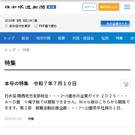
メ
日本水道新聞 電子版
ログイン
購読お申し込み
8
6
2026年
月
日 (木) 版
水の企業ガイド
別の日付を表示
PDF版で読む
トップ
総合
地方行政
産業
対談・座談会
社説
特集
水
トップ
特集
特集
本号の特集 令和７年７月１０日
マ
日水協 関西地方支部総会・・・2～5面水の企業ガイド ２０２５・・・
Ａ～Ｄ面 ※電子版では閲覧できません。Ｗｅｂ版はこちらから閲覧で
きます。第２部 就職活動応援企画・・・7～22面若手社員の１日...
2025/07/10
特集