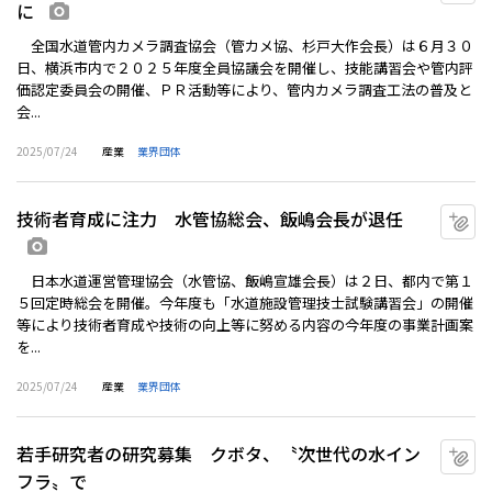
に
画像あり
全国水道管内カメラ調査協会（管カメ協、杉戸大作会長）は６月３０
日、横浜市内で２０２５年度全員協議会を開催し、技能講習会や管内評
価認定委員会の開催、ＰＲ活動等により、管内カメラ調査工法の普及と
会...
2025/07/24
産業
業界団体
技術者育成に注力 水管協総会、飯嶋会長が退任
マ
画像あり
日本水道運営管理協会（水管協、飯嶋宣雄会長）は２日、都内で第１
５回定時総会を開催。今年度も「水道施設管理技士試験講習会」の開催
等により技術者育成や技術の向上等に努める内容の今年度の事業計画案
を...
2025/07/24
産業
業界団体
若手研究者の研究募集 クボタ、〝次世代の水イン
マ
フラ〟で