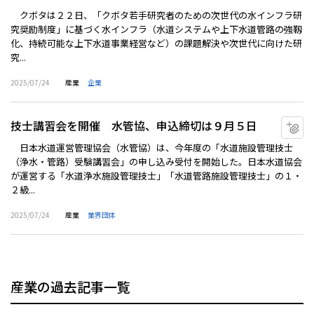
クボタは２２日、「クボタ若手研究者のための次世代の水インフラ研
究奨励制度」に基づく水インフラ（水道システムや上下水道管路の強靱
化、持続可能な上下水道事業経営など）の課題解決や次世代に向けた研
究...
2025/07/24
産業
企業
技士講習会を開催 水管協、申込締切は９月５日
マ
日本水道運営管理協会（水管協）は、今年度の「水道施設管理技士
（浄水・管路）受験講習会」の申し込み受付を開始した。日本水道協会
が運営する「水道浄水施設管理技士」「水道管路施設管理技士」の１・
２級...
2025/07/24
産業
業界団体
産業の過去記事一覧