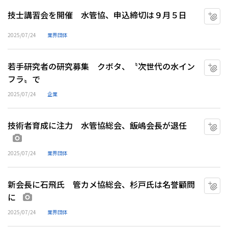
技士講習会を開催 水管協、申込締切は９月５日
マ
2025/07/24
業界団体
若手研究者の研究募集 クボタ、〝次世代の水イン
マ
フラ〟で
2025/07/24
企業
技術者育成に注力 水管協総会、飯嶋会長が退任
マ
画像あり
2025/07/24
業界団体
新会長に石飛氏 管カメ協総会、杉戸氏は名誉顧問
マ
に
画像あり
2025/07/24
業界団体