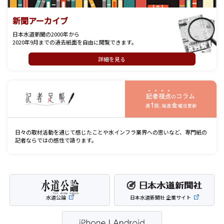
新聞アーカイブ
日本水道新聞の2000年から
2020年9月までの過去紙面を自由に閲覧できます。
詳細を見る
記
日々の取材活動を通じて感じたことや水インフラ業界への思いなど、専門紙の
記者ならではの感性で語ります。
水道公論
日本水道新聞社 企業サイト