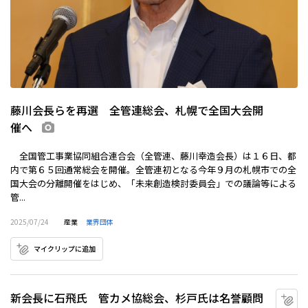
藤川会長らを再選 全管連総会、札幌で全国大会開
催へ
画像あり
全国管工事業協同組合連合会（全管連、藤川幸造会長）は１６日、都
内で第６５回通常総会を開催。全管連初となる今年９月の札幌市での全
国大会の分離開催をはじめ、「未来創造検討委員会」での議論等による
管...
2025/07/24
産業
業界団体
マイクリップに追加
新会長に石飛氏 管カメ協総会、杉戸氏は名誉顧問
マ