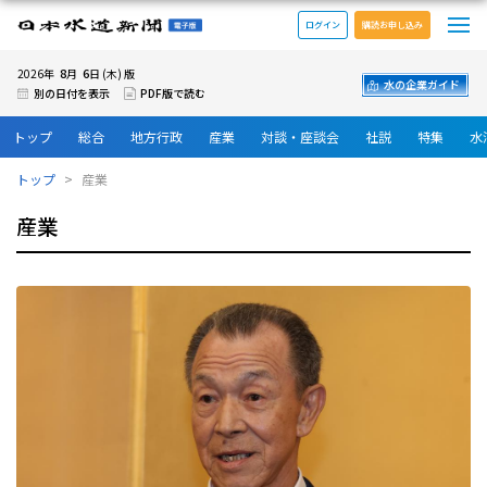
メ
日本水道新聞 電子版
ログイン
購読お申し込み
8
6
2026年
月
日 (木) 版
水の企業ガイド
別の日付を表示
PDF版で読む
トップ
総合
地方行政
産業
対談・座談会
社説
特集
水
トップ
産業
産業