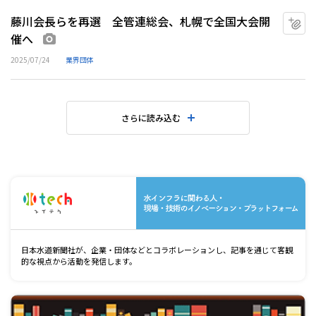
藤川会長らを再選 全管連総会、札幌で全国大会開
マ
催へ
画像あり
2025/07/24
業界団体
さらに読み込む
水
日本水道新聞社が、企業・団体などとコラボレーションし、記事を通じて客観
的な視点から活動を発信します。