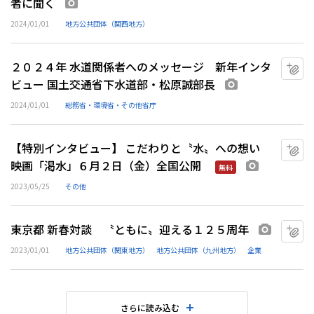
者に聞く
画像あり
2024/01/01
地方公共団体（関西地方）
２０２４年 水道関係者へのメッセージ 新年インタ
マ
ビュー 国土交通省下水道部・松原誠部長
画像あり
2024/01/01
総務省・環境省・その他省庁
【特別インタビュー】 こだわりと〝水〟への想い
マ
映画「渇水」６月２日（金）全国公開
画像あり
無料
2023/05/25
その他
東京都 新春対談 〝ともに〟迎える１２５周年
マ
画像あり
2023/01/01
地方公共団体（関東地方）
地方公共団体（九州地方）
企業
さらに読み込む