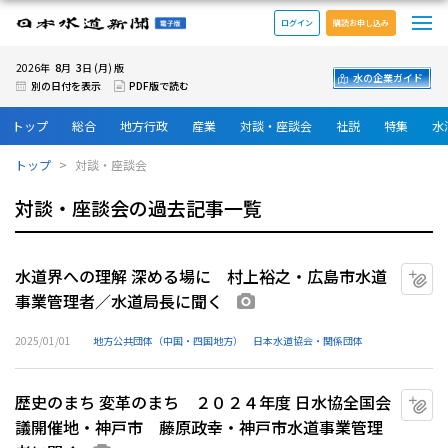
メ
日本水道新聞 電子版
ログイン
購読お申し込み
8
3
2026年
月
日 (月) 版
水の企業ガイド
別の日付を表示
PDF版で読む
トップ
総合
地方行政
産業
対談・座談会
社説
特集
水
トップ
対談・座談会
対談・座談会の過去記事一覧
水道界への理解 深める場に 村上裕之・広島市水道
マ
事業管理者／水道局長に聞く
画像あり
2025/01/01
地方公共団体（中国・四国地方）
日本水道協会・関係団体
歴史のまち 変革のまち ２０２４年度 日水協全国会
マ
議開催地・神戸市 藤原政幸・神戸市水道事業管理