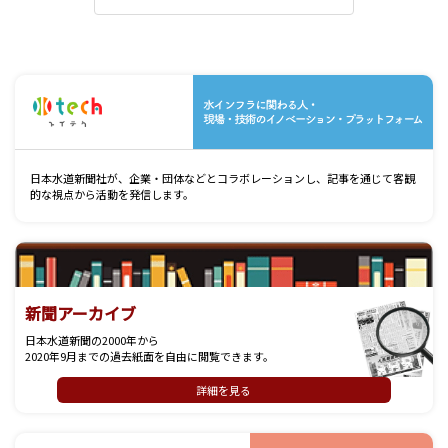
水
日本水道新聞社が、企業・団体などとコラボレーションし、記事を通じて客観
的な視点から活動を発信します。
新聞アーカイブ
日本水道新聞の2000年から
2020年9月までの過去紙面を自由に閲覧できます。
詳細を見る
記