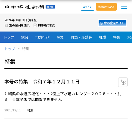
メ
日本水道新聞 電子版
ログイン
購読お申し込み
8
3
2026年
月
日 (月) 版
水の企業ガイド
別の日付を表示
PDF版で読む
トップ
総合
地方行政
産業
対談・座談会
社説
特集
水
トップ
特集
特集
本号の特集 令和７年１２月１１日
マ
沖縄県の水道広域化・・・2面上下水道カレンダー２０２６・・・別
刷 ※電子版では閲覧できません
2025/12/11
特集