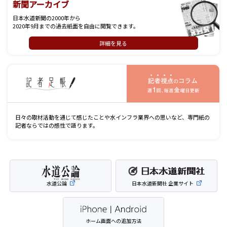
新聞アーカイブ
日本水道新聞の2000年から
2020年9月までの過去紙面を自由に閲覧できます。
詳細を見る
記
日々の取材活動を通じて感じたことや水インフラ業界への思いなど、専門紙の
記者ならではの感性で語ります。
水道公論
日本水道新聞社 企業サイト
ホーム画面への追加方法