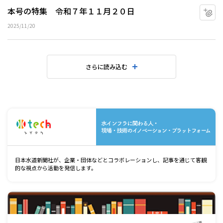
本号の特集 令和７年１１月２０日
マ
2025/11/20
さらに読み込む
水
日本水道新聞社が、企業・団体などとコラボレーションし、記事を通じて客観
的な視点から活動を発信します。