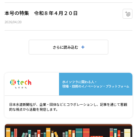
本号の特集 令和８年４月２０日
マ
2026/04/20
さらに読み込む
水
日本水道新聞社が、企業・団体などとコラボレーションし、記事を通じて客観
的な視点から活動を発信します。