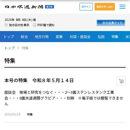
メ
日本水道新聞 電子版
ログイン
購読お申し込み
8
6
2026年
月
日 (木) 版
水の企業ガイド
別の日付を表示
PDF版で読む
トップ
総合
地方行政
産業
対談・座談会
社説
特集
水
トップ
特集
特集
本号の特集 令和８年５月１４日
マ
座談会 現場と研究をつなぐ・・・2～3面ステンレスタンク工業
会・・・8面水道週間グラビア・・・別刷 ※電子版では閲覧できませ
ん
2026/05/14
特集