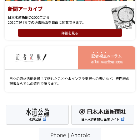
新聞アーカイブ
日本水道新聞の2000年から
2020年9月までの過去紙面を自由に閲覧できます。
詳細を見る
記
日々の取材活動を通じて感じたことや水インフラ業界への思いなど、専門紙の
記者ならではの感性で語ります。
水道公論
日本水道新聞社 企業サイト