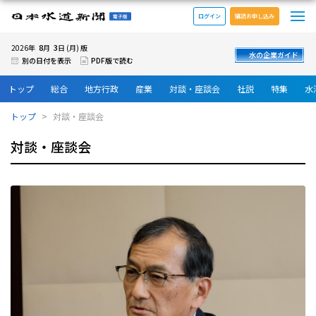
メ
日本水道新聞 電子版
ログイン
購読お申し込み
8
3
2026年
月
日 (月) 版
水の企業ガイド
別の日付を表示
PDF版で読む
トップ
総合
地方行政
産業
対談・座談会
社説
特集
水
トップ
対談・座談会
対談・座談会