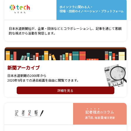
水
日本水道新聞社が、企業・団体などとコラボレーションし、記事を通じて客観
的な視点から活動を発信します。
新聞アーカイブ
日本水道新聞の2000年から
2020年9月までの過去紙面を自由に閲覧できます。
詳細を見る
記