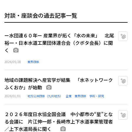
対談・座談会の過去記事一覧
ー水団連６０年ー 産業界が拓く「水の未来」 北尾
マ
裕一・日本水道工業団体連合会（クボタ会長）に聞
く
画像あり
2026/05/28
業界団体
地域の課題解決へ産官学が結集 「水ネットワーク
マ
ふくおか」が始動
画像あり
2026/01/01
地方公共団体（九州地方）
企業
業界団体
学術・研究
２０２６年度日水協全国会議 中小都市の“星”とな
マ
る会議に 片江伸一郎・長崎市上下水道事業管理者
／上下水道局長に聞く
画像あり