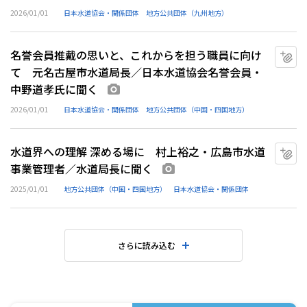
2026/01/01
日本水道協会・関係団体
地方公共団体（九州地方）
名誉会員推戴の思いと、これからを担う職員に向け
マ
て 元名古屋市水道局長／日本水道協会名誉会員・
中野道孝氏に聞く
画像あり
2026/01/01
日本水道協会・関係団体
地方公共団体（中国・四国地方）
水道界への理解 深める場に 村上裕之・広島市水道
マ
事業管理者／水道局長に聞く
画像あり
2025/01/01
地方公共団体（中国・四国地方）
日本水道協会・関係団体
さらに読み込む