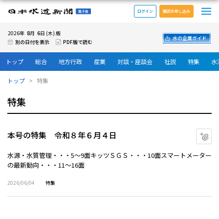
メ
日本水道新聞 電子版
ログイン
購読お申し込み
8
6
2026年
月
日 (木) 版
水の企業ガイド
別の日付を表示
PDF版で読む
トップ
総合
地方行政
産業
対談・座談会
社説
特集
水
トップ
特集
特集
本号の特集 令和８年６月４日
マ
水源・水質管理・・・5～9面キッツＳＧＳ・・・10面スマートメーター
の最新動向・・・11～16面
2026/06/04
特集