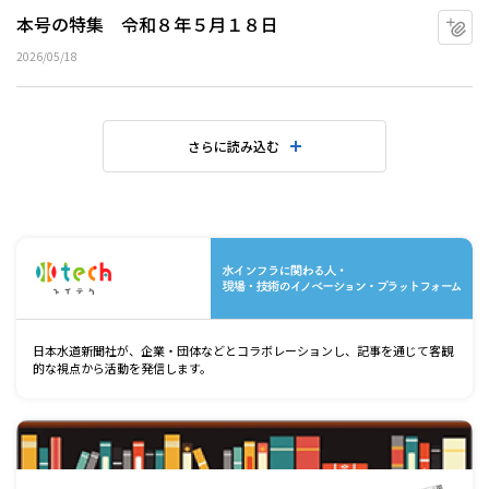
本号の特集 令和８年５月１８日
マ
2026/05/18
さらに読み込む
水
日本水道新聞社が、企業・団体などとコラボレーションし、記事を通じて客観
的な視点から活動を発信します。