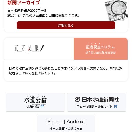
新聞アーカイブ
日本水道新聞の2000年から
2020年9月までの過去紙面を自由に閲覧できます。
詳細を見る
記
日々の取材活動を通じて感じたことや水インフラ業界への思いなど、専門紙の
記者ならではの感性で語ります。
水道公論
日本水道新聞社 企業サイト
ホーム画面への追加方法