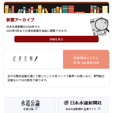
新聞アーカイブ
日本水道新聞の2000年から
2020年9月までの過去紙面を自由に閲覧できます。
詳細を見る
記
日々の取材活動を通じて感じたことや水インフラ業界への思いなど、専門紙の
記者ならではの感性で語ります。
水道公論
日本水道新聞社 企業サイト