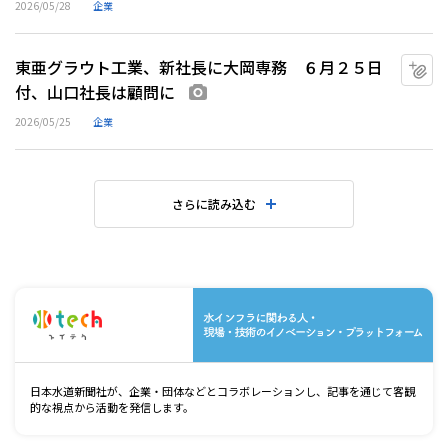
2026/05/28
企業
東亜グラウト工業、新社長に大岡専務 ６月２５日
マ
付、山口社長は顧問に
画像あり
2026/05/25
企業
さらに読み込む
水
日本水道新聞社が、企業・団体などとコラボレーションし、記事を通じて客観
的な視点から活動を発信します。