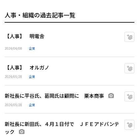
人事・組織の過去記事一覧
【人事】 明電舎
マ
2026/06/08
企業
【人事】 オルガノ
マ
2026/05/28
企業
新社長に平谷氏、葛岡氏は顧問に 栗本商事
マ
画像あり
2026/05/28
企業
新社長に新田氏、４月１日付で ＪＦＥアドバンテ
マ
ック
画像あり