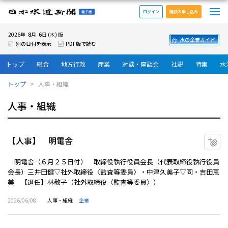
メ
日本水道新聞 電子版
ログイン
購読お申し込み
8
6
2026年
月
日 (木) 版
水の企業ガイド
別の日付を表示
PDF版で読む
トップ
総合
地方行政
産業
対談・座談会
社説
特集
水
トップ
人事・組織
人事・組織
【人事】 明電舎
マ
明電舎（６月２５日付） 取締役執行役員会長（代表取締役執行役員
会長）三井田健▽社外取締役〈監査等委員〉・中津久美子▽同・吉田恵
美 【退任】林敬子（社外取締役〈監査等委員〉）
2026/06/08
人事・組織
企業