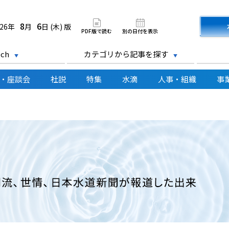
道新聞 電子版
8
6
026年
月
日 (木) 版
PDF版で読む
別の日付を表示
ch
カテゴリから記事を探す
・座談会
社説
特集
水滴
人事・組織
事