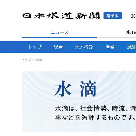
日本水
2
ニュース
水Te
トップ
総合
地方行政
産業
対談
トップ
水滴