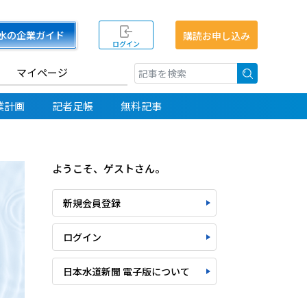
水の企業ガイド
購読お申し込み
ログイン
マイページ
検索
業計画
記者足帳
無料記事
ようこそ、ゲストさん。
新規会員登録
ログイン
日本水道新聞 電子版について