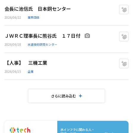
会長に池信氏 日本銅センター
マ
2026/06/22
業界団体
ＪＷＲＣ理事長に熊谷氏 １７日付
マ
画像あり
2026/06/18
水道技術研究センター
【人事】 三機工業
マ
2026/06/15
企業
さらに読み込む
水