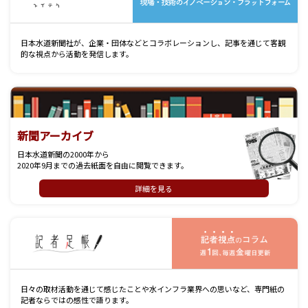
日本水道新聞社が、企業・団体などとコラボレーションし、記事を通じて客観
的な視点から活動を発信します。
新聞アーカイブ
日本水道新聞の2000年から
2020年9月までの過去紙面を自由に閲覧できます。
詳細を見る
記
日々の取材活動を通じて感じたことや水インフラ業界への思いなど、専門紙の
記者ならではの感性で語ります。