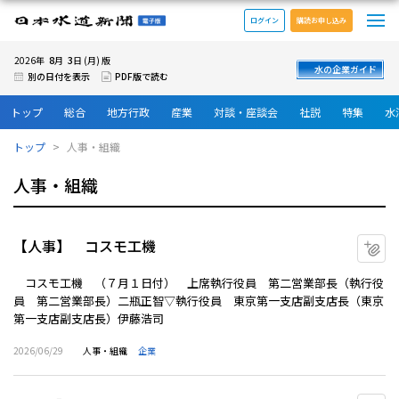
メ
日本水道新聞 電子版
ログイン
購読お申し込み
8
3
2026年
月
日 (月) 版
水の企業ガイド
別の日付を表示
PDF版で読む
トップ
総合
地方行政
産業
対談・座談会
社説
特集
水
トップ
人事・組織
人事・組織
【人事】 コスモ工機
マ
コスモ工機 （７月１日付） 上席執行役員 第二営業部長（執行役
員 第二営業部長）二瓶正智▽執行役員 東京第一支店副支店長（東京
第一支店副支店長）伊藤浩司
2026/06/29
人事・組織
企業