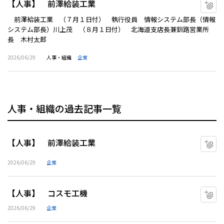
【人事】 前澤給装工業
マ
前澤給装工業 （７月１日付） 執行役員 情報システム部長（情報
システム部長）川上茂 （８月１日付） 北海道支店長兼釧路営業所
長 木村太郎
2026/06/29
人事・組織
企業
人事・組織の過去記事一覧
【人事】 前澤給装工業
マ
2026/06/29
企業
【人事】 コスモ工機
マ
2026/06/29
企業