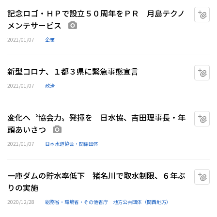
記念ロゴ・ＨＰで設立５０周年をＰＲ 月島テクノ
マ
メンテサービス
画像あり
2021/01/07
企業
新型コロナ、１都３県に緊急事態宣言
マ
2021/01/07
政治
変化へ〝協会力〟発揮を 日水協、吉田理事長・年
マ
頭あいさつ
画像あり
2021/01/07
日本水道協会・関係団体
一庫ダムの貯水率低下 猪名川で取水制限、６年ぶ
マ
りの実施
2020/12/28
総務省・環境省・その他省庁
地方公共団体（関西地方）