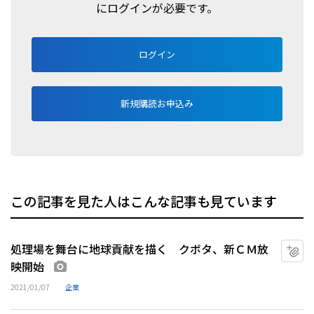
にログインが必要です。
ログイン
新規購読お申込み
この記事を見た人はこんな記事も見ています
処理場を舞台に地球貢献を描く クボタ、新ＣＭ放
マ
映開始
画像あり
2021/01/07
企業