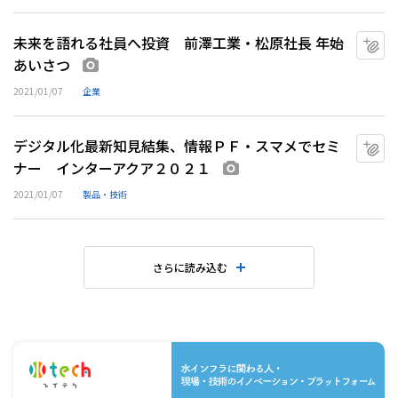
未来を語れる社員へ投資 前澤工業・松原社長 年始
マ
あいさつ
画像あり
2021/01/07
企業
デジタル化最新知見結集、情報ＰＦ・スマメでセミ
マ
ナー インターアクア２０２１
画像あり
2021/01/07
製品・技術
さらに読み込む
水