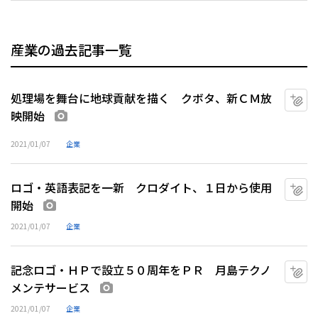
産業の過去記事一覧
処理場を舞台に地球貢献を描く クボタ、新ＣＭ放
マ
映開始
画像あり
2021/01/07
企業
ロゴ・英語表記を一新 クロダイト、１日から使用
マ
開始
画像あり
2021/01/07
企業
記念ロゴ・ＨＰで設立５０周年をＰＲ 月島テクノ
マ
メンテサービス
画像あり
2021/01/07
企業