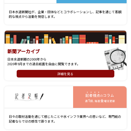
日本水道新聞社が、企業・団体などとコラボレーションし、記事を通じて客観
的な視点から活動を発信します。
新聞アーカイブ
日本水道新聞の2000年から
2020年9月までの過去紙面を自由に閲覧できます。
詳細を見る
記
日々の取材活動を通じて感じたことや水インフラ業界への思いなど、専門紙の
記者ならではの感性で語ります。