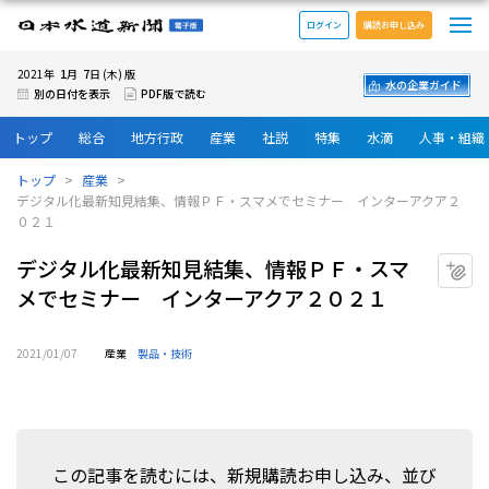
メ
日本水道新聞 電子版
ログイン
購読お申し込み
1
7
2021年
月
日 (木) 版
水の企業ガイド
別の日付を表示
PDF版で読む
トップ
総合
地方行政
産業
社説
特集
水滴
人事・組織
トップ
産業
デジタル化最新知見結集、情報ＰＦ・スマメでセミナー インターアクア２
０２１
デジタル化最新知見結集、情報ＰＦ・スマ
マ
メでセミナー インターアクア２０２１
2021/01/07
産業
製品・技術
この記事を読むには、新規購読お申し込み、並び