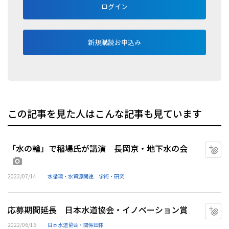
ログイン
新規購読お申込み
この記事を見た人はこんな記事も見ています
「水の輪」で稲場氏が講演 長岡京・地下水の会
マ
画像あり
2022/07/14
水循環・水資源関連
学術・研究
応募期間延長 日本水道協会・イノベーション賞
マ
2022/06/16
日本水道協会・関係団体