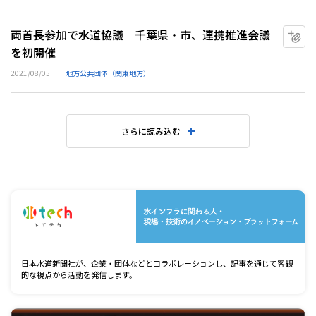
両首長参加で水道協議 千葉県・市、連携推進会議
マ
を初開催
2021/08/05
地方公共団体（関東地方）
さらに読み込む
水
日本水道新聞社が、企業・団体などとコラボレーションし、記事を通じて客観
的な視点から活動を発信します。