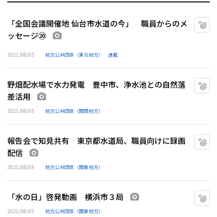
「全国会議開催地 仙台市水道の今」 職員からのメ
マ
ッセージ⑳
画像あり
2021/08/05
地方公共団体（東北地方）
連載
野畑配水場で水力発電 豊中市、浄水池との自然落
マ
差活用
画像あり
2021/08/05
地方公共団体（関西地方）
報告会で知見共有 東京都水道局、職員向けに録画
マ
配信
画像あり
2021/08/05
地方公共団体（関東地方）
「水の日」啓発動画 横浜市３局
マ
画像あり
2021/08/05
地方公共団体（関東地方）