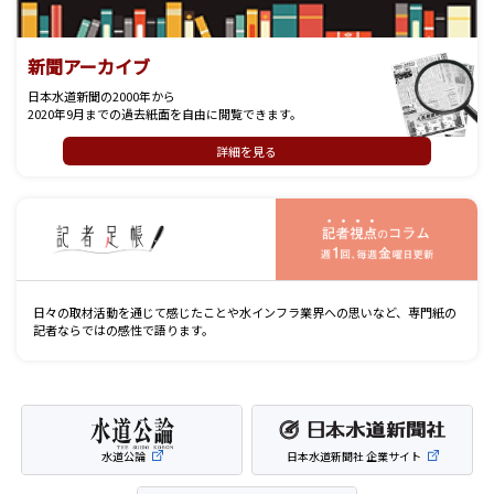
新聞アーカイブ
日本水道新聞の2000年から
2020年9月までの過去紙面を自由に閲覧できます。
詳細を見る
記
日々の取材活動を通じて感じたことや水インフラ業界への思いなど、専門紙の
記者ならではの感性で語ります。
水道公論
日本水道新聞社 企業サイト