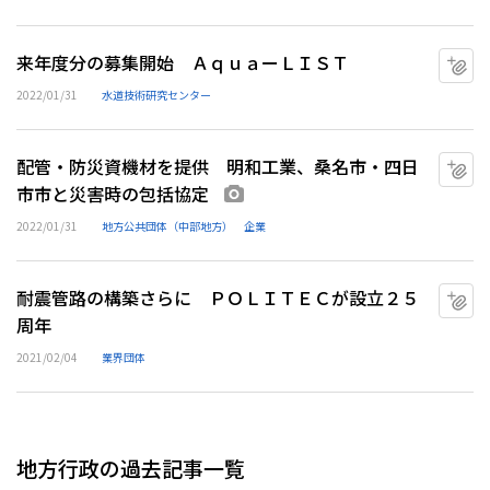
来年度分の募集開始 ＡｑｕａーＬＩＳＴ
マ
2022/01/31
水道技術研究センター
配管・防災資機材を提供 明和工業、桑名市・四日
マ
市市と災害時の包括協定
画像あり
2022/01/31
地方公共団体（中部地方）
企業
耐震管路の構築さらに ＰＯＬＩＴＥＣが設立２５
マ
周年
2021/02/04
業界団体
地方行政の過去記事一覧