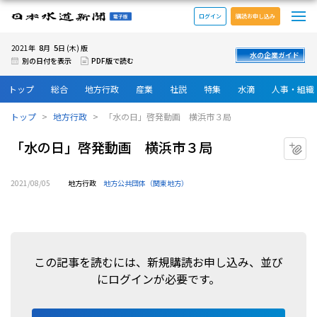
メ
日本水道新聞 電子版
ログイン
購読お申し込み
8
5
2021年
月
日 (木) 版
水の企業ガイド
別の日付を表示
PDF版で読む
トップ
総合
地方行政
産業
社説
特集
水滴
人事・組織
トップ
地方行政
「水の日」啓発動画 横浜市３局
「水の日」啓発動画 横浜市３局
マ
2021/08/05
地方行政
地方公共団体（関東地方）
この記事を読むには、新規購読お申し込み、並び
にログインが必要です。