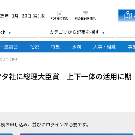
道新聞 電子版
1
20
025年
月
日 (月) 版
PDF版で読む
別の日付を表示
ch
カテゴリから記事を探す
・座談会
社説
特集
水滴
人事・組織
事
の活用に期待
クタ社に総理大臣賞 上下一体の活用に期
購読お申し込み、並びにログインが必要です。