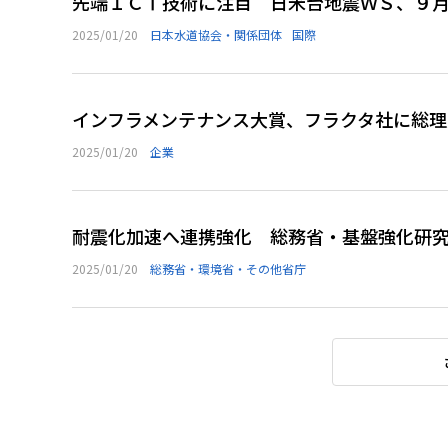
先端ＩＣＴ技術に注目 日米台地震ＷＳ、９月
2025/01/20
日本水道協会・関係団体
国際
インフラメンテナンス大賞、フラクタ社に総
2025/01/20
企業
耐震化加速へ連携強化 総務省・基盤強化研
2025/01/20
総務省・環境省・その他省庁