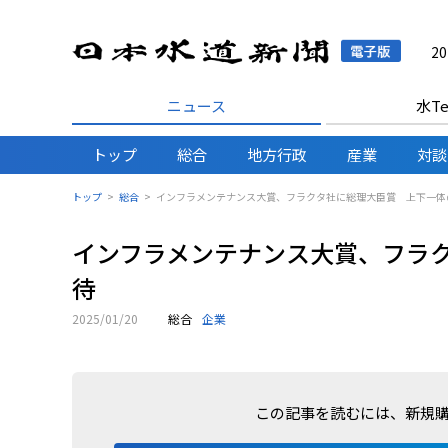
日本水
2
ニュース
水Te
トップ
総合
地方行政
産業
対談
トップ
総合
インフラメンテナンス大賞、フラクタ社に総理大臣賞 上下一体
インフラメンテナンス大賞、フラ
待
2025/01/20
総合
企業
この記事を読むには、新規