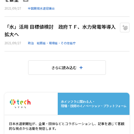
2021/09/27
全国簡易水道協議会
「水」活用 目標値検討 政府ＴＦ、水力発電等導入
マ
拡大へ
2021/09/27
政治
総務省・環境省・その他省庁
さらに読み込む
水
日本水道新聞社が、企業・団体などとコラボレーションし、記事を通じて客観
的な視点から活動を発信します。