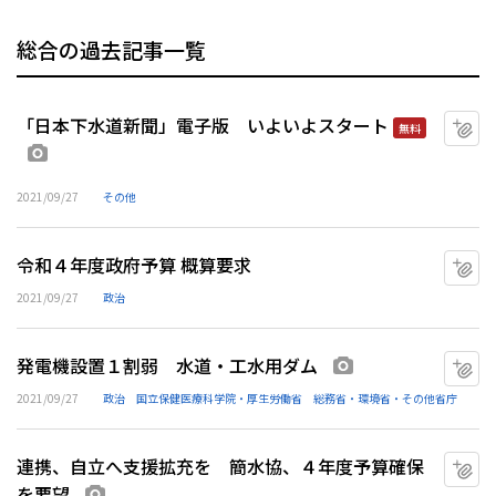
総合の過去記事一覧
「日本下水道新聞」電子版 いよいよスタート
マ
無料
画像あり
2021/09/27
その他
令和４年度政府予算 概算要求
マ
2021/09/27
政治
発電機設置１割弱 水道・工水用ダム
マ
画像あり
2021/09/27
政治
国立保健医療科学院・厚生労働省
総務省・環境省・その他省庁
連携、自立へ支援拡充を 簡水協、４年度予算確保
マ
を要望
画像あり