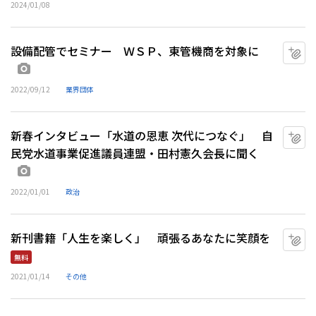
2024/01/08
設備配管でセミナー ＷＳＰ、東管機商を対象に
マ
画像あり
2022/09/12
業界団体
新春インタビュー「水道の恩恵 次代につなぐ」 自
マ
民党水道事業促進議員連盟・田村憲久会長に聞く
画像あり
2022/01/01
政治
新刊書籍「人生を楽しく」 頑張るあなたに笑顔を
マ
無料
2021/01/14
その他