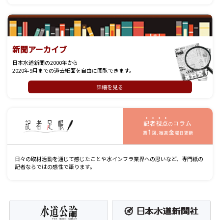
新聞アーカイブ
日本水道新聞の2000年から
2020年9月までの過去紙面を自由に閲覧できます。
詳細を見る
記
日々の取材活動を通じて感じたことや水インフラ業界への思いなど、専門紙の
記者ならではの感性で語ります。