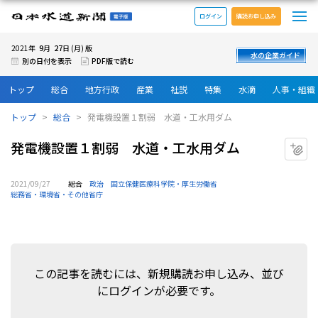
メ
日本水道新聞 電子版
ログイン
購読お申し込み
9
27
2021年
月
日 (月) 版
水の企業ガイド
別の日付を表示
PDF版で読む
トップ
総合
地方行政
産業
社説
特集
水滴
人事・組織
トップ
総合
発電機設置１割弱 水道・工水用ダム
発電機設置１割弱 水道・工水用ダム
マ
2021/09/27
総合
政治
国立保健医療科学院・厚生労働省
総務省・環境省・その他省庁
この記事を読むには、新規購読お申し込み、並び
にログインが必要です。