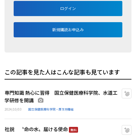
ログイン
新規購読お申込み
この記事を見た人はこんな記事も見ています
専門知識 熱心に習得 国立保健医療科学院、水道工
マ
学研修を開講
画像あり
2024/10/03
国立保健医療科学院・厚生労働省
社説 〝命の水〟届ける使命
マ
無料