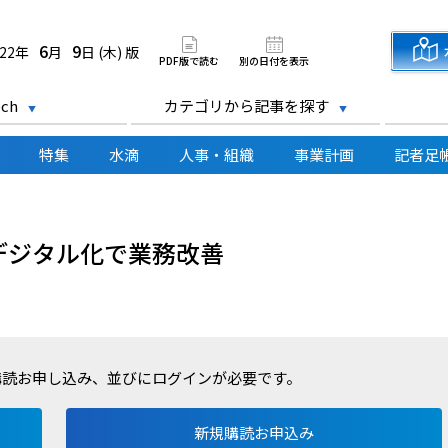
道新聞 電子版
6
9
022年
月
日 (木) 版
PDF版で読む
別の日付を表示
ch
カテゴリから記事を探す
特集
水滴
人事・組織
事業計画
記者足
デジタル化で業務改善
購読お申し込み、並びにログインが必要です。
新規購読お申込み