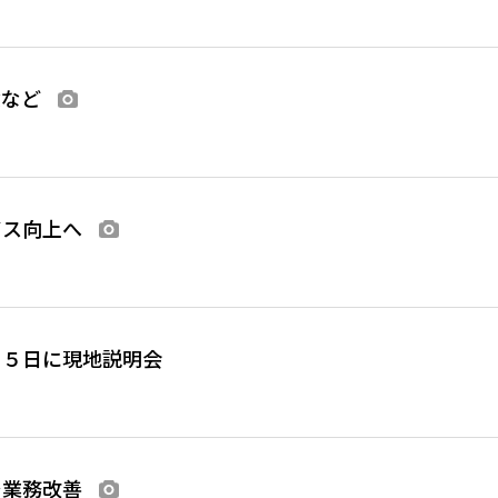
験など
画像あり
ビス向上へ
画像あり
１５日に現地説明会
で業務改善
画像あり