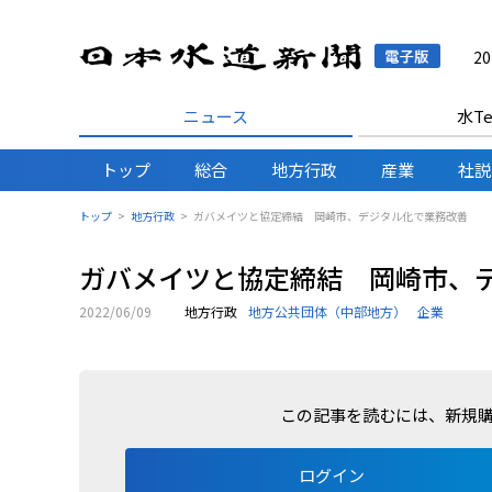
日本水
2
ニュース
水Te
トップ
総合
地方行政
産業
社説
トップ
地方行政
ガバメイツと協定締結 岡崎市、デジタル化で業務改善
ガバメイツと協定締結 岡崎市、
2022/06/09
地方行政
地方公共団体（中部地方）
企業
この記事を読むには、新規
ログイン