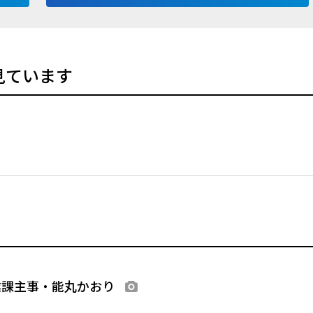
見ています
業課主事・能丸かおり
画像あり