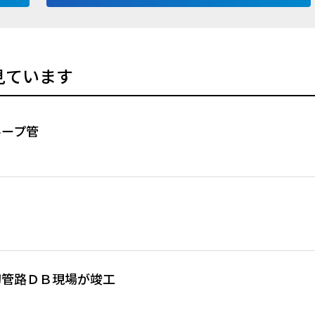
見ています
ループ管
初管路ＤＢ現場が竣工