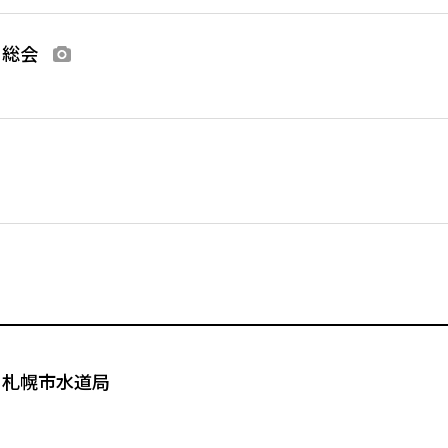
・総会
画像あり
る
 札幌市水道局