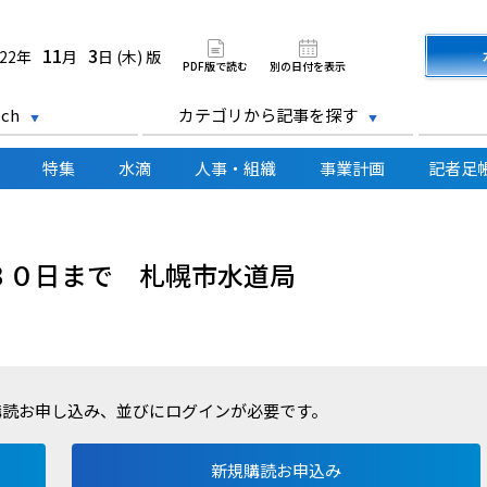
道新聞 電子版
11
3
022年
月
日 (木) 版
PDF版で読む
別の日付を表示
ch
カテゴリから記事を探す
特集
水滴
人事・組織
事業計画
記者足
３０日まで 札幌市水道局
購読お申し込み、並びにログインが必要です。
新規購読お申込み