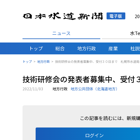
日本水
2
ニュース
水Te
トップ
総合
地方行政
産業
社説
トップ
地方行政
技術研修会の発表者募集中、受付３０日まで 札幌市水道局
技術研修会の発表者募集中、受付
2022/11/03
地方行政
地方公共団体（北海道地方）
この記事を読むには、新規
ログイン