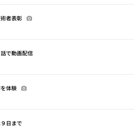
技術者表彰
画像あり
５話で動画配信
作を体験
画像あり
は９日まで