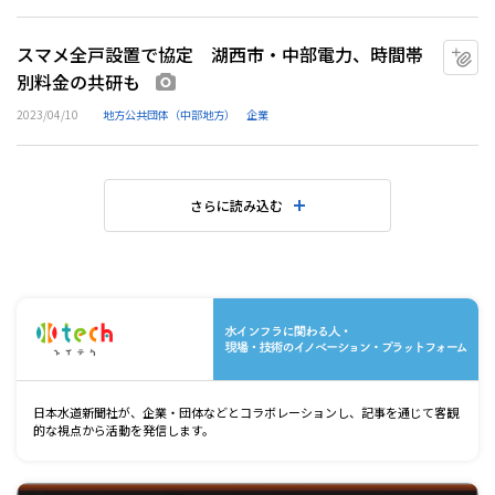
スマメ全戸設置で協定 湖西市・中部電力、時間帯
マ
別料金の共研も
画像あり
2023/04/10
地方公共団体（中部地方）
企業
さらに読み込む
水
日本水道新聞社が、企業・団体などとコラボレーションし、記事を通じて客観
的な視点から活動を発信します。