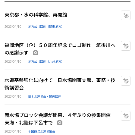
東京都・水の科学館、再開館
マ
2023/04/10
地方公共団体（関東地方）
福岡地区（企）５０周年記念でロゴ制作 筑後川へ
マ
の感謝示す
画像あり
2023/04/10
地方公共団体（九州地方）
水道基盤強化に向けて 日水協関東支部、事務・技
マ
術講習会
2023/04/10
日本水道協会・関係団体
簡水協ブロック会議が開幕、４年ぶりの参集開催
マ
東海・北陸は下呂市で
画像あり
2023/04/10
全国簡易水道協議会