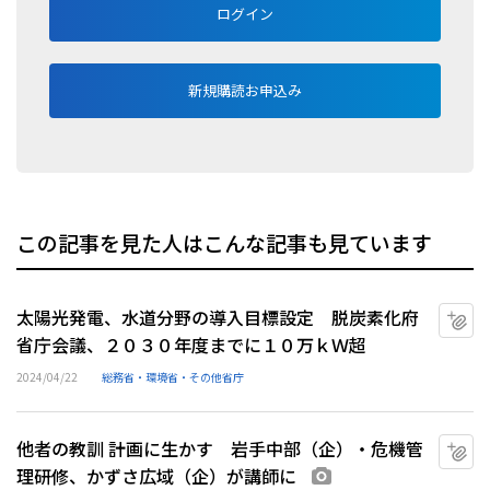
ログイン
新規購読お申込み
この記事を見た人はこんな記事も見ています
太陽光発電、水道分野の導入目標設定 脱炭素化府
マ
省庁会議、２０３０年度までに１０万ｋＷ超
2024/04/22
総務省・環境省・その他省庁
他者の教訓 計画に生かす 岩手中部（企）・危機管
マ
理研修、かずさ広域（企）が講師に
画像あり