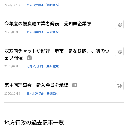
2023/10/30
地方公共団体（東北地方）
今年度の優良施工業者発表 愛知県企業庁
マ
2021/09/16
地方公共団体（中部地方）
双方向チャットが好評 堺市「まなび隊」、初のウ
マ
ェブ開催
画像あり
2021/09/16
地方公共団体（関西地方）
第４回理事会 新入会員を承認
マ
画像あり
2020/11/19
日本水道協会・関係団体
地方行政の過去記事一覧