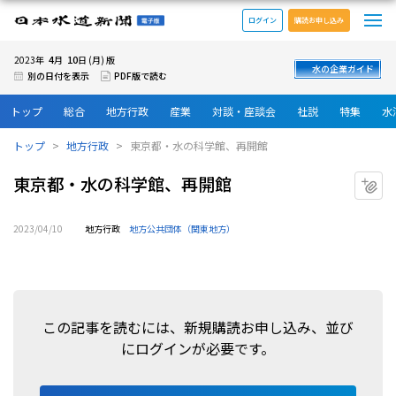
メ
日本水道新聞 電子版
ログイン
購読お申し込み
4
10
2023年
月
日 (月) 版
水の企業ガイド
別の日付を表示
PDF版で読む
トップ
総合
地方行政
産業
対談・座談会
社説
特集
水
トップ
地方行政
東京都・水の科学館、再開館
東京都・水の科学館、再開館
マ
2023/04/10
地方行政
地方公共団体（関東地方）
この記事を読むには、新規購読お申し込み、並び
にログインが必要です。