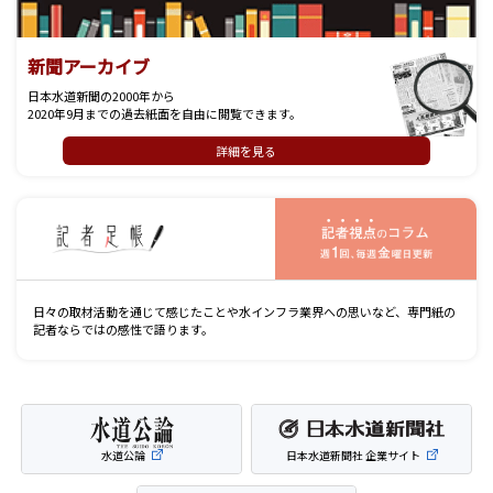
新聞アーカイブ
日本水道新聞の2000年から
2020年9月までの過去紙面を自由に閲覧できます。
詳細を見る
記
日々の取材活動を通じて感じたことや水インフラ業界への思いなど、専門紙の
記者ならではの感性で語ります。
水道公論
日本水道新聞社 企業サイト