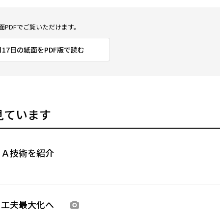
面PDFでご覧いただけます。
4月17日の紙面をPDF版で読む
見ています
ＥＡ技術を紹介
の工夫最大化へ
画像あり