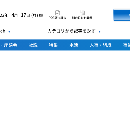
道新聞 電子版
4
17
023年
月
日 (月) 版
PDF版で読む
別の日付を表示
ch
カテゴリから記事を探す
・座談会
社説
特集
水滴
人事・組織
事