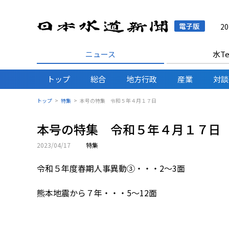
日本水
2
ニュース
水Te
トップ
総合
地方行政
産業
対談
トップ
特集
本号の特集 令和５年４月１７日
本号の特集 令和５年４月１７日
2023/04/17
特集
令和５年度春期人事異動③・・・2～3面
熊本地震から７年・・・5～12面