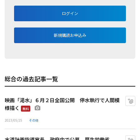
ログイン
新規購読お申込み
総合の過去記事一覧
映画「渇水」６月２日全国公開 停水執行で人間模
マ
様描く
画像あり
無料
2023/05/25
その他
水道計画指導室長、政府内で公募 厚生労働省
マ