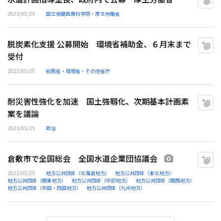
2023/05/25
国立保健医療科学院・厚生労働省
脱炭素化支援 公募開始 環境省補助金、６月末まで
マ
受付
2023/05/25
総務省・環境省・その他省庁
耐災害性強化を加速 国土強靱化、次期基本計画素
マ
案を議論
2023/05/25
政治
倉敷市で全国総会 全国水道企業団協議会
マ
画像あり
2023/05/25
地方公共団体（北海道地方）
地方公共団体（東北地方）
地方公共団体（関東地方）
地方公共団体（中部地方）
地方公共団体（関西地方）
地方公共団体（中国・四国地方）
地方公共団体（九州地方）