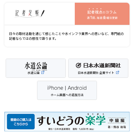
記
日々の取材活動を通じて感じたことや水インフラ業界への思いなど、専門紙の
記者ならではの感性で語ります。
水道公論
日本水道新聞社 企業サイト
ホーム画面への追加方法