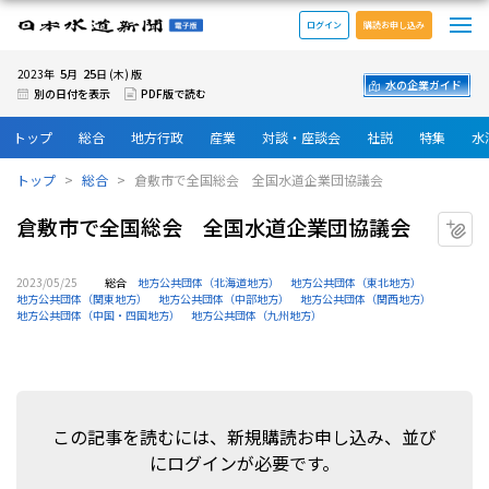
メ
日本水道新聞 電子版
ログイン
購読お申し込み
5
25
2023年
月
日 (木) 版
水の企業ガイド
別の日付を表示
PDF版で読む
トップ
総合
地方行政
産業
対談・座談会
社説
特集
水
トップ
総合
倉敷市で全国総会 全国水道企業団協議会
倉敷市で全国総会 全国水道企業団協議会
マ
2023/05/25
総合
地方公共団体（北海道地方）
地方公共団体（東北地方）
地方公共団体（関東地方）
地方公共団体（中部地方）
地方公共団体（関西地方）
地方公共団体（中国・四国地方）
地方公共団体（九州地方）
この記事を読むには、新規購読お申し込み、並び
にログインが必要です。