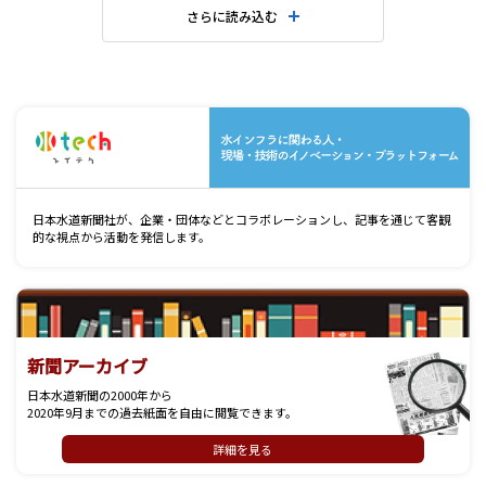
さらに読み込む
水
日本水道新聞社が、企業・団体などとコラボレーションし、記事を通じて客観
的な視点から活動を発信します。
新聞アーカイブ
日本水道新聞の2000年から
2020年9月までの過去紙面を自由に閲覧できます。
詳細を見る