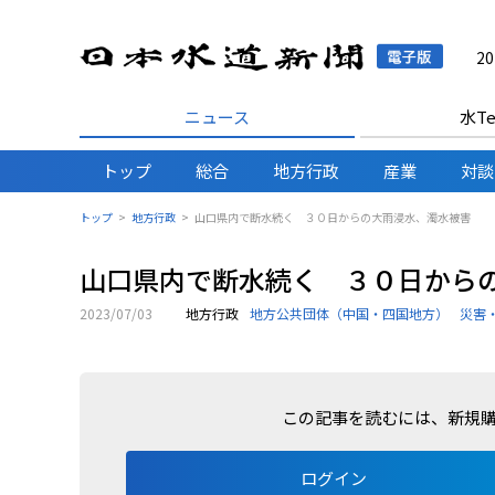
日本水
2
ニュース
水Te
トップ
総合
地方行政
産業
対談
トップ
地方行政
山口県内で断水続く ３０日からの大雨浸水、濁水被害
山口県内で断水続く ３０日から
2023/07/03
地方行政
地方公共団体（中国・四国地方）
災害
この記事を読むには、新規
ログイン