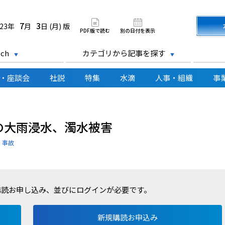
道新聞 電子版
7
3
023年
月
日 (月) 版
PDF版で読む
別の日付を表示
ch
カテゴリから記事を探す
・座談会
社説
特集
水滴
人事・組織
事
の大雨浸水、濁水被害
・事故
購読お申し込み、並びにログインが必要です。
新規購読お申込み