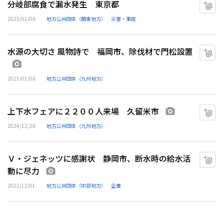
分岐部腐食で漏水発生 東京都
マ
2025/01/06
地方公共団体（関東地方）
災害・事故
水源の大切さ 風物詩で 福岡市、除伐材で門松設置
マ
画像あり
2025/01/06
地方公共団体（九州地方）
上下水フェアに２２００人来場 久留米市
マ
画像あり
2024/12/26
地方公共団体（九州地方）
Ｖ・ジェネッツに感謝状 静岡市、断水時の給水活
マ
動に尽力
画像あり
2022/12/01
地方公共団体（中部地方）
企業