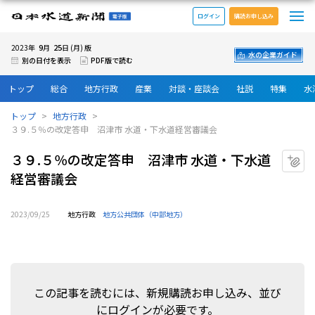
メ
日本水道新聞 電子版
ログイン
購読お申し込み
9
25
2023年
月
日 (月) 版
水の企業ガイド
別の日付を表示
PDF版で読む
トップ
総合
地方行政
産業
対談・座談会
社説
特集
水
トップ
地方行政
３９.５％の改定答申 沼津市 水道・下水道経営審議会
３９.５％の改定答申 沼津市 水道・下水道
マ
経営審議会
2023/09/25
地方行政
地方公共団体（中部地方）
この記事を読むには、新規購読お申し込み、並び
にログインが必要です。