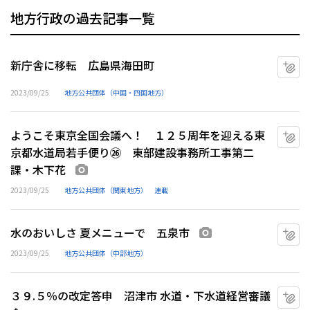
地方行政の過去記事一覧
新庁舎に移転 広島県海田町
マ
2023/09/25
地方公共団体（中国・四国地方）
ようこそ東京全国会議へ！ １２５周年を迎える東
マ
京都水道局若手便り㉖ 東部建設事務所工事第二
課・木下花
画像あり
2023/09/25
地方公共団体（関東地方）
連載
水のおいしさ 夏メニューで 五泉市
マ
画像あり
2023/09/25
地方公共団体（中部地方）
３９.５％の改定答申 沼津市 水道・下水道経営審議
マ