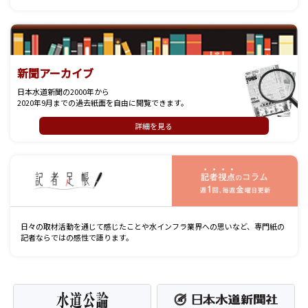
新聞アーカイブ
日本水道新聞の2000年から
2020年9月までの過去紙面を自由に閲覧できます。
詳細を見る
記
日々の取材活動を通じて感じたことや水インフラ業界への思いなど、専門紙の
記者ならではの感性で語ります。