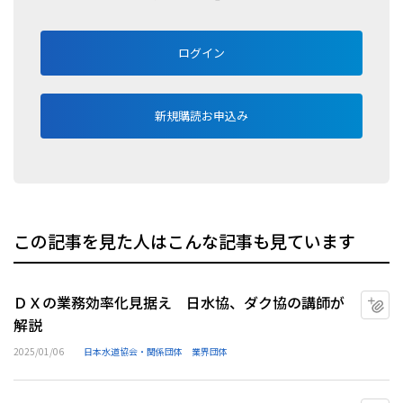
ログイン
新規購読お申込み
この記事を見た人はこんな記事も見ています
ＤＸの業務効率化見据え 日水協、ダク協の講師が
マ
解説
2025/01/06
日本水道協会・関係団体
業界団体