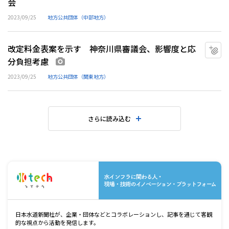
会
2023/09/25
地方公共団体（中部地方）
改定料金表案を示す 神奈川県審議会、影響度と応
マ
分負担考慮
画像あり
2023/09/25
地方公共団体（関東地方）
さらに読み込む
水
日本水道新聞社が、企業・団体などとコラボレーションし、記事を通じて客観
的な視点から活動を発信します。