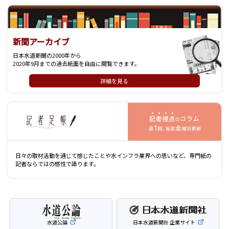
新聞アーカイブ
日本水道新聞の2000年から
2020年9月までの過去紙面を自由に閲覧できます。
詳細を見る
記
日々の取材活動を通じて感じたことや水インフラ業界への思いなど、専門紙の
記者ならではの感性で語ります。
水道公論
日本水道新聞社 企業サイト