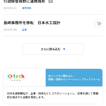
行政移管視野に連携強め
画像あり
2024/01/11
業界団体
長崎事務所を移転 日本水工設計
マ
2024/01/08
企業
さらに読み込む
水
日本水道新聞社が、企業・団体などとコラボレーションし、記事を通じて客観
的な視点から活動を発信します。