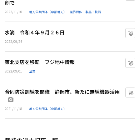
創で
2022/11/10
地方公共団体（中部地方）
業界団体
製品・技術
水滴 令和４年９月２６日
マ
2022/09/26
東北支店を移転 フジ地中情報
マ
2022/09/01
企業
合同防災訓練を開催 静岡市、新たに無線機器活用
マ
画像あり
2021/11/18
地方公共団体（中部地方）