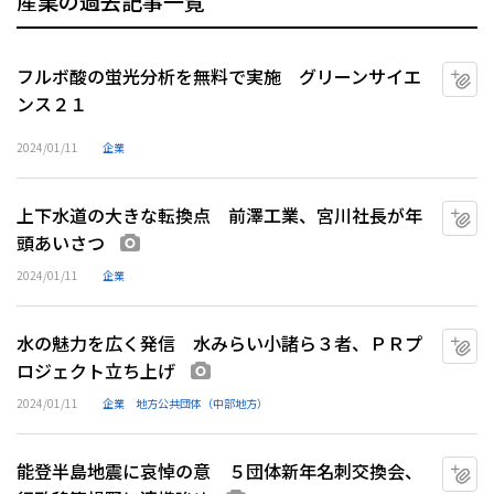
産業の過去記事一覧
フルボ酸の蛍光分析を無料で実施 グリーンサイエ
マ
ンス２１
2024/01/11
企業
上下水道の大きな転換点 前澤工業、宮川社長が年
マ
頭あいさつ
画像あり
2024/01/11
企業
水の魅力を広く発信 水みらい小諸ら３者、ＰＲプ
マ
ロジェクト立ち上げ
画像あり
2024/01/11
企業
地方公共団体（中部地方）
能登半島地震に哀悼の意 ５団体新年名刺交換会、
マ