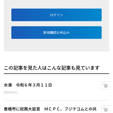
ログイン
新規購読お申込み
この記事を見た人はこんな記事も見ています
水滴 令和６年３月１１日
マ
2024/03/11
豊橋市に総務大臣賞 ＭＣＰＣ、フジテコムとの共
マ