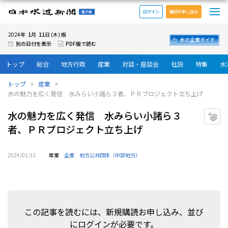
メ
日本水道新聞 電子版
ログイン
購読お申し込み
1
11
2024年
月
日 (木) 版
水の企業ガイド
別の日付を表示
PDF版で読む
トップ
総合
地方行政
産業
対談・座談会
社説
特集
水
トップ
産業
水の魅力を広く発信 水みらい小諸ら３者、ＰＲプロジェクト立ち上げ
水の魅力を広く発信 水みらい小諸ら３
マ
者、ＰＲプロジェクト立ち上げ
2024/01/11
産業
企業
地方公共団体（中部地方）
この記事を読むには、新規購読お申し込み、並び
にログインが必要です。