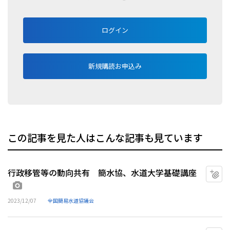
ログイン
新規購読お申込み
この記事を見た人はこんな記事も見ています
行政移管等の動向共有 簡水協、水道大学基礎講座
マ
画像あり
2023/12/07
全国簡易水道協議会