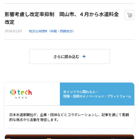
影響考慮し改定率抑制 岡山市、４月から水道料金
マ
改定
2024/02/05
地方公共団体（中国・四国地方）
さらに読み込む
水
日本水道新聞社が、企業・団体などとコラボレーションし、記事を通じて客観
的な視点から活動を発信します。