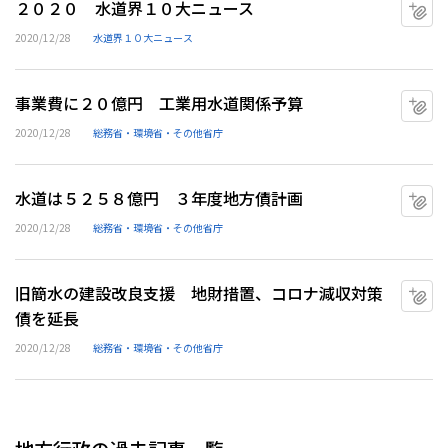
２０２０ 水道界１０大ニュース
マ
2020/12/28
水道界１０大ニュース
事業費に２０億円 工業用水道関係予算
マ
2020/12/28
総務省・環境省・その他省庁
水道は５２５８億円 ３年度地方債計画
マ
2020/12/28
総務省・環境省・その他省庁
旧簡水の建設改良支援 地財措置、コロナ減収対策
マ
債を延長
2020/12/28
総務省・環境省・その他省庁