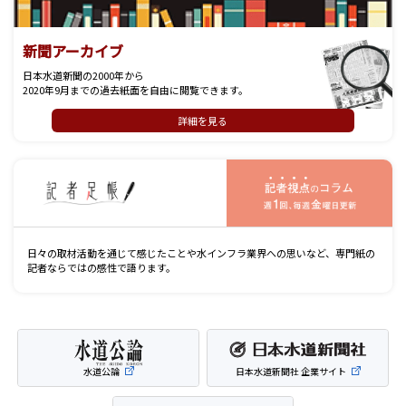
新聞アーカイブ
日本水道新聞の2000年から
2020年9月までの過去紙面を自由に閲覧できます。
詳細を見る
記
日々の取材活動を通じて感じたことや水インフラ業界への思いなど、専門紙の
記者ならではの感性で語ります。
水道公論
日本水道新聞社 企業サイト