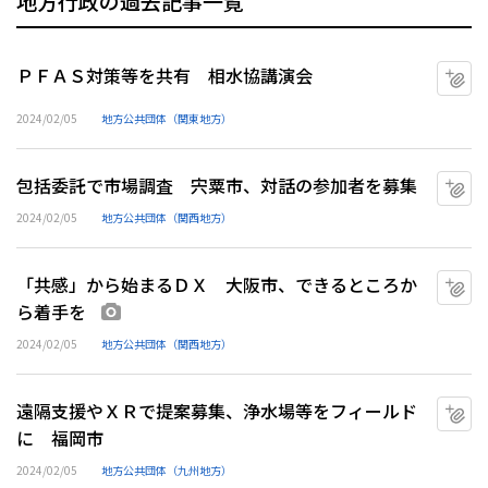
地方行政の過去記事一覧
ＰＦＡＳ対策等を共有 相水協講演会
マ
2024/02/05
地方公共団体（関東地方）
包括委託で市場調査 宍粟市、対話の参加者を募集
マ
2024/02/05
地方公共団体（関西地方）
「共感」から始まるＤＸ 大阪市、できるところか
マ
ら着手を
画像あり
2024/02/05
地方公共団体（関西地方）
遠隔支援やＸＲで提案募集、浄水場等をフィールド
マ
に 福岡市
2024/02/05
地方公共団体（九州地方）