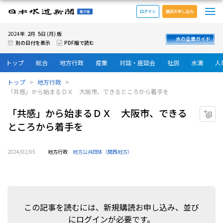
メ
日本水道新聞 電子版
ログイン
購読お申し込み
2
5
2024年
月
日 (月) 版
水の企業ガイド
別の日付を表示
PDF版で読む
トップ
総合
地方行政
産業
対談・座談会
社説
水滴
人
トップ
地方行政
「共感」から始まるＤＸ 大阪市、できるところから着手を
「共感」から始まるＤＸ 大阪市、できる
マ
ところから着手を
2024/02/05
地方行政
地方公共団体（関西地方）
この記事を読むには、新規購読お申し込み、並び
にログインが必要です。