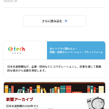
2024/01/29
さらに読み込む
水
日本水道新聞社が、企業・団体などとコラボレーションし、記事を通じて客観
的な視点から活動を発信します。
新聞アーカイブ
日本水道新聞の2000年から