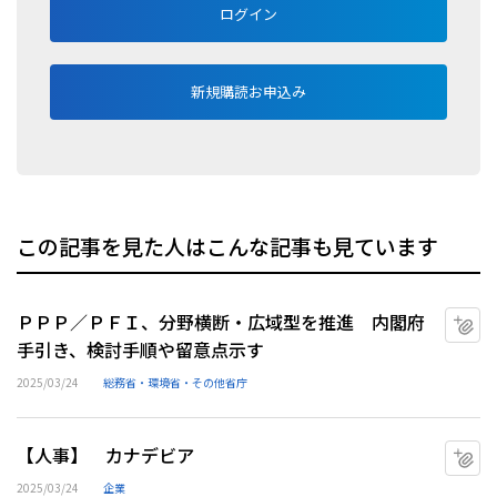
ログイン
新規購読お申込み
この記事を見た人はこんな記事も見ています
ＰＰＰ／ＰＦＩ、分野横断・広域型を推進 内閣府
マ
手引き、検討手順や留意点示す
2025/03/24
総務省・環境省・その他省庁
【人事】 カナデビア
マ
2025/03/24
企業