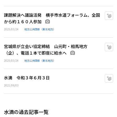
課題解決へ議論活発 横手市水道フォーラム、全国
マ
から約１６０人参加
画像あり
2025/03/24
地方公共団体（東北地方）
宮城県が立会い協定締結 山元町・相馬地方
マ
（企）、電話１本で即座に給水へ
画像あり
2025/03/24
地方公共団体（東北地方）
水滴 令和３年６月３日
マ
2021/06/03
水滴の過去記事一覧