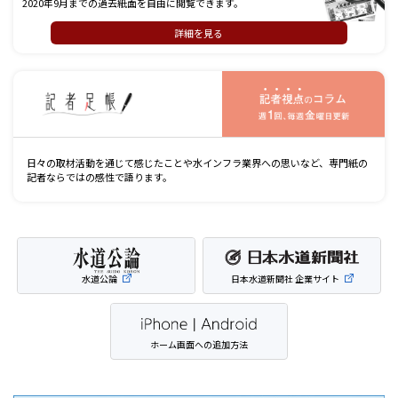
2020年9月までの過去紙面を自由に閲覧できます。
詳細を見る
記
日々の取材活動を通じて感じたことや水インフラ業界への思いなど、専門紙の
記者ならではの感性で語ります。
水道公論
日本水道新聞社 企業サイト
ホーム画面への追加方法