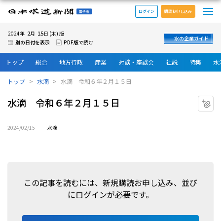
メ
日本水道新聞 電子版
ログイン
購読お申し込み
2
15
2024年
月
日 (木) 版
水の企業ガイド
別の日付を表示
PDF版で読む
トップ
総合
地方行政
産業
対談・座談会
社説
特集
水
トップ
水滴
水滴 令和６年２月１５日
水滴 令和６年２月１５日
マ
2024/02/15
水滴
この記事を読むには、新規購読お申し込み、並び
にログインが必要です。