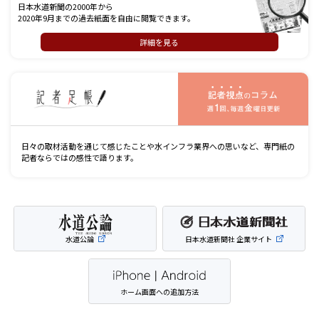
日本水道新聞の2000年から
2020年9月までの過去紙面を自由に閲覧できます。
詳細を見る
記
日々の取材活動を通じて感じたことや水インフラ業界への思いなど、専門紙の
記者ならではの感性で語ります。
水道公論
日本水道新聞社 企業サイト
ホーム画面への追加方法