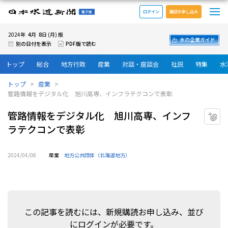
メ
日本水道新聞 電子版
ログイン
購読お申し込み
4
8
2024年
月
日 (月) 版
水の企業ガイド
別の日付を表示
PDF版で読む
トップ
総合
地方行政
産業
対談・座談会
社説
特集
水
トップ
産業
管路情報をデジタル化 旭川高専、インフラテクコンで表彰
管路情報をデジタル化 旭川高専、インフ
マ
ラテクコンで表彰
2024/04/08
産業
地方公共団体（北海道地方）
この記事を読むには、新規購読お申し込み、並び
にログインが必要です。