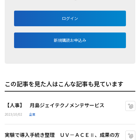
ログイン
新規購読お申込み
この記事を見た人はこんな記事も見ています
【人事】 月島ジェイテクノメンテサービス
マ
2023/10/02
企業
実験で導入手続き整理 ＵＶ－ＡＣＥⅡ、成果の方
マ