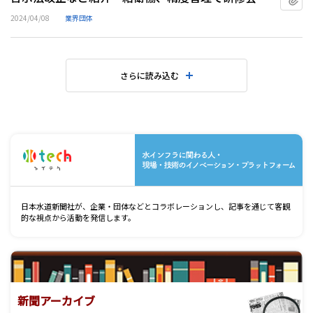
2024/04/08
業界団体
さらに読み込む
水
日本水道新聞社が、企業・団体などとコラボレーションし、記事を通じて客観
的な視点から活動を発信します。
新聞アーカイブ