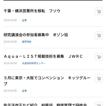
千葉・横浜営業所を移転 フソウ
マ
2024/04/08
企業
研究講演会の参加者募集中 オゾン協
マ
2024/04/08
業界団体
Ａｑｕａ－ＬＩＳＴ掲載技術を募集 ＪＷＲＣ
マ
2024/04/08
水道技術研究センター
５月に東京・大阪でコンベンション キッツグルー
マ
プ
2024/04/08
企業
告示法改正など紹介 給衛協、精度管理で研修会
マ