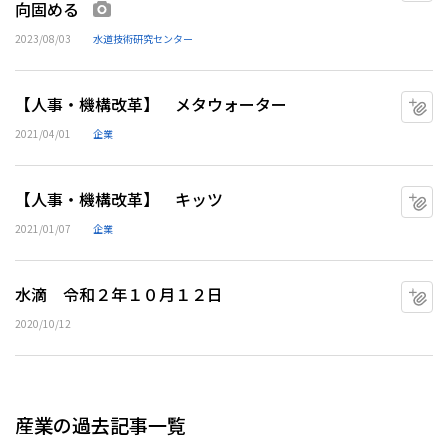
向固める
画像あり
2023/08/03
水道技術研究センター
【人事・機構改革】 メタウォーター
マ
2021/04/01
企業
【人事・機構改革】 キッツ
マ
2021/01/07
企業
水滴 令和２年１０月１２日
マ
2020/10/12
産業の過去記事一覧